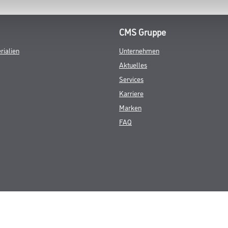
CMS Gruppe
rialien
Unternehmen
Aktuelles
Services
Karriere
Marken
FAQ
© Copyright CMS Dienstleistungs-Gesellschaft
GEWERBLICHE KUNDEN. ALLE ANGEGEBENEN PREISE SIND ZZGL. GESETZL