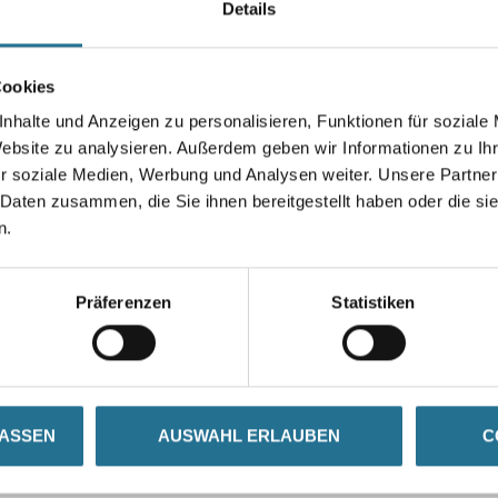
Details
Farbtonbezeichnung
Cookies
nhalte und Anzeigen zu personalisieren, Funktionen für soziale
Umrechnungsfaktoren
Website zu analysieren. Außerdem geben wir Informationen zu I
r soziale Medien, Werbung und Analysen weiter. Unsere Partner
 Daten zusammen, die Sie ihnen bereitgestellt haben oder die s
n.
Präferenzen
Statistiken
ZUSATZINFOS
GEFAHRENHINWEISE
LASSEN
AUSWAHL ERLAUBEN
C