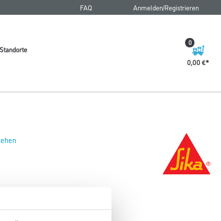
FAQ
Anmelden/Registrieren
0
Standorte
0,00 €
 sehen
ent