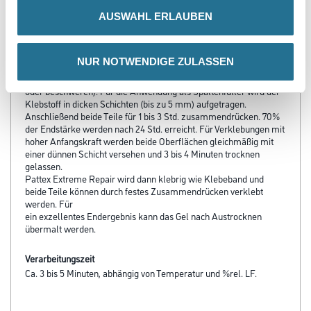
Verarbeitungstemp./Luftfeuchte
AUSWAHL ERLAUBEN
Zu verklebende Flächen müssen sauber, trocken sowie frei von
Staub und Fetten sein. Für eine transparente Verklebung wird eine
dünne Schicht Klebstoff aufgetragen und beide Teile
NUR NOTWENDIGE ZULASSEN
zusammengefügt. Für 1 Stunde zusammendrücken (z. B. mit
Zwingen fixieren
oder beschweren). Für die Anwendung als Spaltenfüller wird der
Klebstoff in dicken Schichten (bis zu 5 mm) aufgetragen.
Anschließend beide Teile für 1 bis 3 Std. zusammendrücken. 70%
der Endstärke werden nach 24 Std. erreicht. Für Verklebungen mit
hoher Anfangskraft werden beide Oberflächen gleichmäßig mit
einer dünnen Schicht versehen und 3 bis 4 Minuten trocknen
gelassen.
Pattex Extreme Repair wird dann klebrig wie Klebeband und
beide Teile können durch festes Zusammendrücken verklebt
werden. Für
ein exzellentes Endergebnis kann das Gel nach Austrocknen
übermalt werden.
Verarbeitungszeit
Ca. 3 bis 5 Minuten, abhängig von Temperatur und %rel. LF.