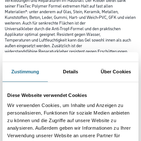
seiner FlexTec Polymer Formel extremen Halt auf fast allen
Materialien*: unter anderem auf Glas, Stein, Keramik, Metallen,
Kunststoffen, Beton, Leder, Gummi, Hart- und Weich-PVC, GFK und vielen
weiteren. Auch für senkrechte Flächen ist der
Universalkleber durch die Anti-Tropf-Formel und den praktischen
Applikator optimal geeignet. Resistent gegen Wasser,
Temperaturen und Luftfeuchtigkeit kann das Gel sowohl innen als auch
außen eingesetzt werden. Zusätzlich ist der
widerstandsfähige Reparaturkleber resistent gegen Erschütterungen,
spaltfüllend bis 5mm und bleibt flexibel. Für unauffällige
Reparaturen trocknet der Alleskleber transparent und ist lösemittelfrei.
*Nicht geeignet für PE, PP, PTFE oder empfindliche
Zustimmung
Details
Über Cookies
Textilien.
Farbtonbezeichnung
Diese Webseite verwendet Cookies
Wir verwenden Cookies, um Inhalte und Anzeigen zu
Gebinde
personalisieren, Funktionen für soziale Medien anbieten
zu können und die Zugriffe auf unsere Website zu
analysieren. Außerdem geben wir Informationen zu Ihrer
Verwendung unserer Website an unsere Partner für