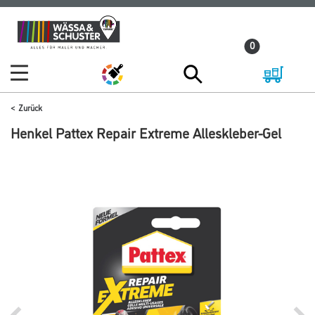
Zum
Zum
Inhalt
Navigationsmenü
0
springen
springen
Zurück
Henkel Pattex Repair Extreme Alleskleber-Gel