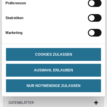
Präferenzen
PRODUKTEIGENSCHAFTEN
Statistiken
Produkteigenschaft
- Schnell wirksam
- Auch für abwaschbare Oberflächen und Silikonfugen
Marketing
Gefahr
COOKIES ZULASSEN
AUSWAHL ERLAUBEN
ZUSATZINFOS
NUR NOTWENDIGE ZULASSEN
GEFAHRENHINWEISE
DATENBLÄTTER