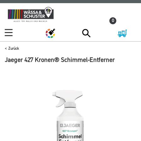
Zum
Zum
Inhalt
Navigationsmenü
0
springen
springen
Zurück
Jaeger 427 Kronen® Schimmel-Entferner