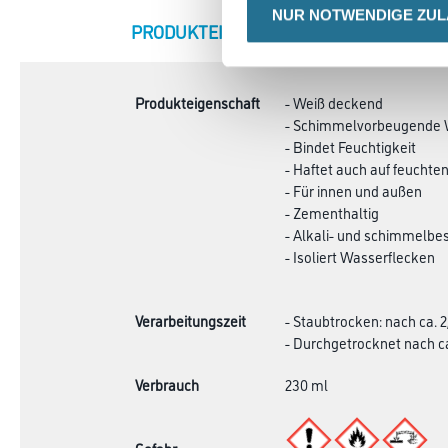
NUR NOTWENDIGE ZU
CURRENT
PRODUKTEIGENSCHAFTEN
ZU
TAB:
Produkteigenschaft
- Weiß deckend
- Schimmelvorbeugende 
- Bindet Feuchtigkeit
- Haftet auch auf feucht
- Für innen und außen
- Zementhaltig
- Alkali- und schimmelbes
- Isoliert Wasserflecken
Verarbeitungszeit
- Staubtrocken: nach ca. 2,
- Durchgetrocknet nach ca. 
Verbrauch
230 ml