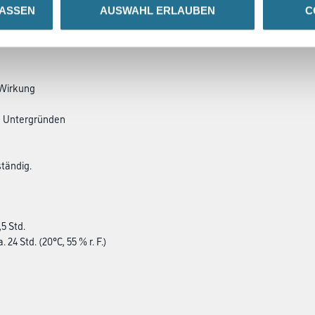
LASSEN
AUSWAHL ERLAUBEN
C
SATZINFOS
GEFAHRENHINWEISE
DAT
Wirkung
en Untergründen
tändig.
5 Std.
24 Std. (20°C, 55 % r. F.)