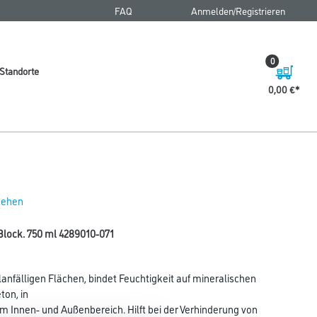
FAQ
Anmelden/Registrieren
0
Standorte
0,00 €
 sehen
lock. 750 ml 4289010-071
nfälligen Flächen, bindet Feuchtigkeit auf mineralischen
ton, in
im Innen- und Außenbereich. Hilft bei der Verhinderung von