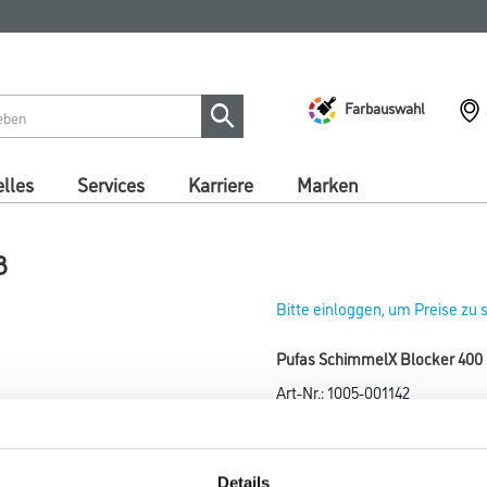
Farbauswahl
lles
Services
Karriere
Marken
ß
Bitte einloggen, um Preise zu
Pufas SchimmelX Blocker 400 
Art-Nr.:
1005-001142
Weiß deckender Sperrgrund ge
Farbtonbezeichnung
Details