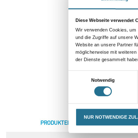
Diese Webseite verwendet 
Wir verwenden Cookies, um I
und die Zugriffe auf unsere 
Website an unsere Partner fü
möglicherweise mit weiteren
der Dienste gesammelt habe
Einwilligungsauswahl
Notwendig
NUR NOTWENDIGE ZU
CURRENT
PRODUKTEIGENSCHAFTEN
ZU
TAB: