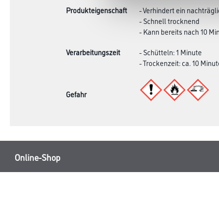
Produkteigenschaft
- Verhindert ein nachträg
- Schnell trocknend
- Kann bereits nach 10 Mi
Verarbeitungszeit
- Schütteln: 1 Minute
- Trockenzeit: ca. 10 Minu
Gefahr
Online-Shop
Farbe
Verbrauchsmate
WDV-Systeme
Trockenbau
Putze- und Spachtelmassen