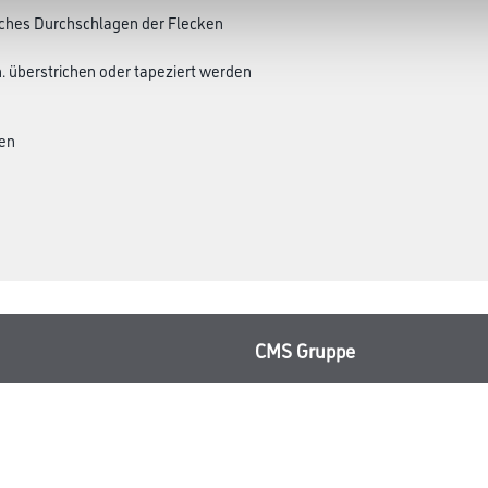
liches Durchschlagen der Flecken
n. überstrichen oder tapeziert werden
ten
CMS Gruppe
rialien
Unternehmen
Aktuelles
Services
Karriere