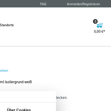
FAQ
Anmelden/Registrieren
0
Standorte
0,00 €
 sehen
ml Isoliergrund weiß
gen Schimmel-, Stock- und Wasserflecken.
Gebinde
Über Cookies