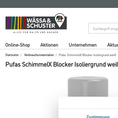
Zum
Zum
Inhalt
Navigationsmenü
springen
springen
Online-Shop
Aktionen
Unternehmen
Aktue
Startseite
Verbrauchsmaterialien
Pufas SchimmelX Blocker Isoliergrund weiß
Pufas SchimmelX Blocker Isoliergrund wei
Zustimmung