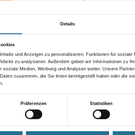
Holzkonstruktionen, Dämmsto
Hohlräumen in Wänden. Maxox-
keinerlei Rückstände. Außerd
Maxox-DF bleichend. Vor der A
Details
durchzuführen. Anzuwenden mi
Pulsjet- oder Thermofogger.
Cookies
Größe
nhalte und Anzeigen zu personalisieren, Funktionen für soziale
Website zu analysieren. Außerdem geben wir Informationen zu I
r soziale Medien, Werbung und Analysen weiter. Unsere Partner
 Daten zusammen, die Sie ihnen bereitgestellt haben oder die s
Umrechnungsfaktoren
n.
Präferenzen
Statistiken