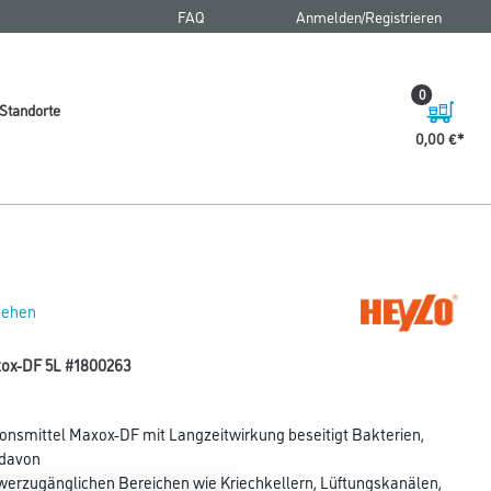
FAQ
Anmelden/Registrieren
0
Standorte
0,00 €
 sehen
xox-DF 5L #1800263
ionsmittel Maxox-DF mit Langzeitwirkung beseitigt Bakterien,
 davon
erzugänglichen Bereichen wie Kriechkellern, Lüftungskanälen,