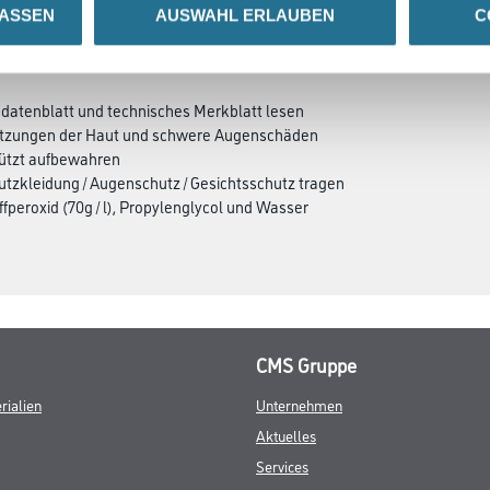
LASSEN
AUSWAHL ERLAUBEN
C
ZUSATZINFOS
GEFAHRENHINWEISE
sdatenblatt und technisches Merkblatt lesen
rätzungen der Haut und schwere Augenschäden
hützt aufbewahren
utzkleidung / Augenschutz / Gesichtsschutz tragen
ffperoxid (70g / l), Propylenglycol und Wasser
CMS Gruppe
rialien
Unternehmen
Aktuelles
Services