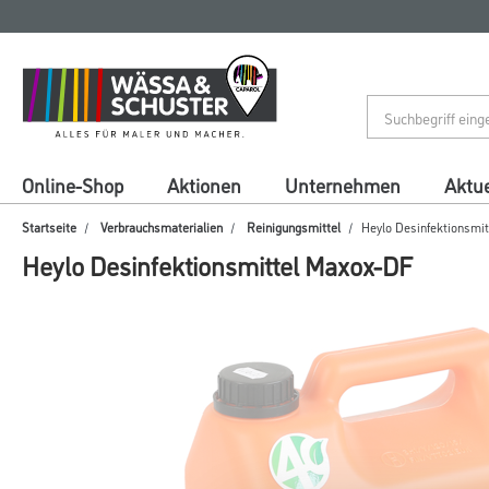
Zum
Zum
Inhalt
Navigationsmenü
springen
springen
Online-Shop
Aktionen
Unternehmen
Aktue
Startseite
Verbrauchsmaterialien
Reinigungsmittel
Heylo Desinfektionsmi
Heylo Desinfektionsmittel Maxox-DF