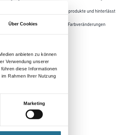
ffen und
DF bildet keine schädlichen Nebenprodukte und hinterlässt
em wirkt
nwendung ist unbedingt ein Test auf Farbveränderungen
Über Cookies
ttels eines
 Medien anbieten zu können
hrer Verwendung unserer
 führen diese Informationen
ie im Rahmen Ihrer Nutzung
Marketing