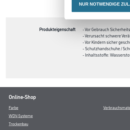
NUR NOTWENDIGE ZU
CURRENT
PRODUKTEIGENSCHAFTEN
TAB:
Produkteigenschaft
- Vor Gebrauch Sicherheit
- Verursacht schwere Ve
- Vor Kindern sicher gesc
- Schutzhandschuhe / Sch
- Inhaltsstoffe: Wassersto
Online-Shop
Farbe
Verbrauchsmate
WDV-Systeme
Trockenbau