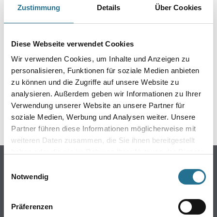
Zustimmung
Details
Über Cookies
PRODUKTEIGENSCHAFTEN
Diese Webseite verwendet Cookies
Wir verwenden Cookies, um Inhalte und Anzeigen zu
ZUSATZINFOS
personalisieren, Funktionen für soziale Medien anbieten
zu können und die Zugriffe auf unsere Website zu
GEFAHRENHINWEISE
analysieren. Außerdem geben wir Informationen zu Ihrer
Verwendung unserer Website an unsere Partner für
soziale Medien, Werbung und Analysen weiter. Unsere
SPEZIFIKATIONEN
Partner führen diese Informationen möglicherweise mit
weiteren Daten zusammen, die Sie ihnen bereitgestellt
haben oder die sie im Rahmen Ihrer Nutzung der Dienste
Online-Shop
gesammelt haben.
Einwilligungsauswahl
Notwendig
Farbe
WDV-Systeme
Trockenbau
Präferenzen