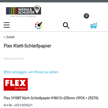
Zum
Zum
Inhalt
Navigationsmenü
0
springen
springen
Zurück
Flex Klett-Schleifpapier
Abbildung ähnlich
Bitte einloggen, um Preise zu sehen
Flex 311987 Klett-Schleifpapier K180 D=225mm (1PCK = 25STK)
Art-Nr.:
4021-000621