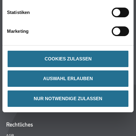
Putze- und Spachtelmassen
Bodenbeläge
Statistiken
Wand- & Deckenbeläge
Werkzeug & Maschinen
Marketing
Verbrauchsmaterialien
CMS Gruppe
COOKIES ZULASSEN
Unternehmen
Aktuelles
AUSWAHL ERLAUBEN
Services
Karriere
Marken
NUR NOTWENDIGE ZULASSEN
FAQ
Rechtliches
AGB