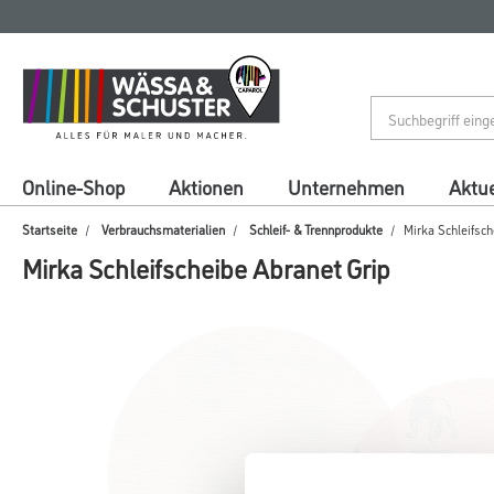
Zum
Zum
Inhalt
Navigationsmenü
springen
springen
Online-Shop
Aktionen
Unternehmen
Aktue
Startseite
Verbrauchsmaterialien
Schleif- & Trennprodukte
Mirka Schleifsch
Mirka Schleifscheibe Abranet Grip