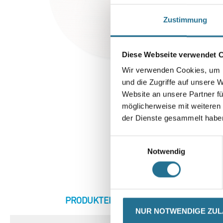
Zustimmung
Diese Webseite verwendet 
Wir verwenden Cookies, um I
und die Zugriffe auf unsere 
Website an unsere Partner fü
möglicherweise mit weiteren
der Dienste gesammelt habe
Einwilligungsauswahl
Notwendig
CURRENT
PRODUKTEIGENSCHAFTEN
ZU
TAB:
NUR NOTWENDIGE ZU