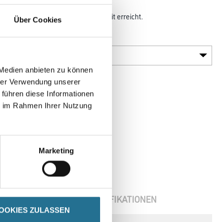
rleistet und eine höhere Standzeit erreicht.
Über Cookies
Körnung
 Medien anbieten zu können
hrer Verwendung unserer
 führen diese Informationen
ie im Rahmen Ihrer Nutzung
Marketing
ENBLÄTTER
SPEZIFIKATIONEN
OOKIES ZULASSEN