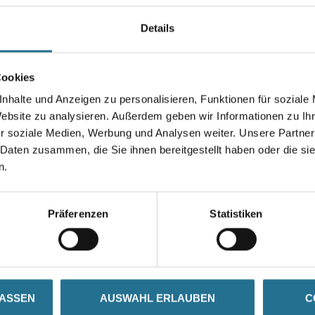
zahlreichen Löcher wird die
optimale Staubabsaugung gewäh
Details
Durchmesser in millimeter
Cookies
nhalte und Anzeigen zu personalisieren, Funktionen für soziale
Website zu analysieren. Außerdem geben wir Informationen zu I
r soziale Medien, Werbung und Analysen weiter. Unsere Partner
Umrechnungsfaktoren
 Daten zusammen, die Sie ihnen bereitgestellt haben oder die s
n.
Präferenzen
Statistiken
SATZINFOS
GEFAHRENHINWEISE
DAT
LASSEN
AUSWAHL ERLAUBEN
C