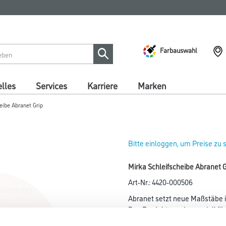
Farbauswahl
lles
Services
Karriere
Marken
eibe Abranet Grip
Bitte einloggen, um Preise zu
Mirka Schleifscheibe Abranet
Art-Nr.:
4420-000506
Abranet setzt neue Maßstäbe in
Das Produkt wurde speziell für
das Schleifen von Lacken, Kun