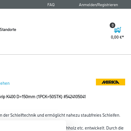
FAQ
Anmelden/Registrieren
0
Standorte
0,00 €
 sehen
 Grip K400 D=150mm (1PCK=50STK) #5424105041
 der Schleiftechnik und ermöglicht nahezu staubfreies Schleifen.
ststoffen, weichem Aluminium, Weichholz etc. entwickelt. Durch die