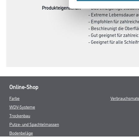
Produkteigenschaft
- Das einzigartige staubfr
- Extreme Lebensdauer auf
- Empfohlen für zahlreich
- Beschleunigt die Oberf
- Gut geeignet für zahlre
- Geeignet für alle Schle
Online-Shop
Farbe
Verbrauchsmate
WDV-Systeme
Trockenbau
Putze- und Spachtelmassen
Bodenbeläge