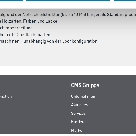
eie Schleiferlebnis
grund der Netzschleifstruktur (bis zu 10 Mal länger als Standardprodu
e Holzarten, Farben und Lacke
lächenbearbeitung
iche harte Oberflächenarten
ifmaschinen – unabhängig von der Lochkonfiguration
CMS Gruppe
rialien
Unternehmen
Aktuelles
Services
Karriere
Marken