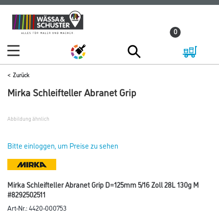
Zum
Zum
Inhalt
Navigationsmenü
0
springen
springen
Zurück
Mirka Schleifteller Abranet Grip
Abbildung ähnlich
Bitte einloggen, um Preise zu sehen
Mirka Schleifteller Abranet Grip D=125mm 5/16 Zoll 28L 130g M
#8292502511
Art-Nr.:
4420-000753