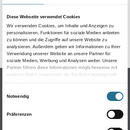
ZUSATZINFOS
Diese Webseite verwendet Cookies
GEFAHRENHINWEISE
Wir verwenden Cookies, um Inhalte und Anzeigen zu
personalisieren, Funktionen für soziale Medien anbieten
DATENBLÄTTER
zu können und die Zugriffe auf unsere Website zu
analysieren. Außerdem geben wir Informationen zu Ihrer
SPEZIFIKATIONEN
Verwendung unserer Website an unsere Partner für
soziale Medien, Werbung und Analysen weiter. Unsere
Partner führen diese Informationen möglicherweise mit
weiteren Daten zusammen, die Sie ihnen bereitgestellt
Online-Shop
haben oder die sie im Rahmen Ihrer Nutzung der Dienste
Farbe
gesammelt haben.
Einwilligungsauswahl
WDV-Systeme
Notwendig
Trockenbau
Putze- und Spachtelmassen
Präferenzen
Bodenbeläge
Wand- & Deckenbeläge