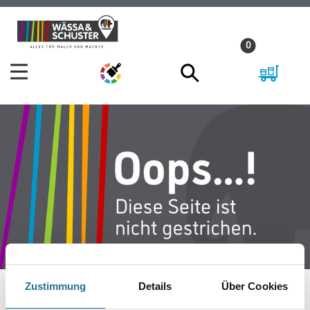
Zum
Zum
Inhalt
Navigationsmenü
0
springen
springen
Zustimmung
Details
Über Cookies