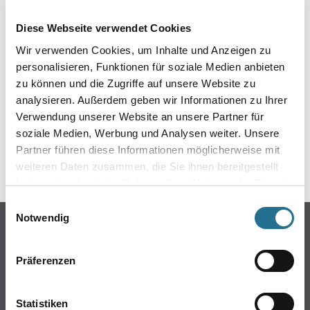
EIN KLEINER ZWISCHENFALL
Diese Webseite verwendet Cookies
IST AUFGETRETEN
Wir verwenden Cookies, um Inhalte und Anzeigen zu
personalisieren, Funktionen für soziale Medien anbieten
Keine Sorge, wir pinseln schon an der Lösung und
zu können und die Zugriffe auf unsere Website zu
werden das Problem so schnell wie möglich beheben.
analysieren. Außerdem geben wir Informationen zu Ihrer
Erkunden Sie in der Zwischenzeit unseren Online-Shop
und lassen Sie sich inspirieren.
Verwendung unserer Website an unsere Partner für
soziale Medien, Werbung und Analysen weiter. Unsere
ZURÜCK ZUM ONLINE-SHOP
Partner führen diese Informationen möglicherweise mit
weiteren Daten zusammen, die Sie ihnen bereitgestellt
haben oder die sie im Rahmen Ihrer Nutzung der Dienste
gesammelt haben.
Einwilligungsauswahl
Notwendig
Online-Shop
Farbe
Präferenzen
WDV-Systeme
Trockenbau
Statistiken
Putze- und Spachtelmassen