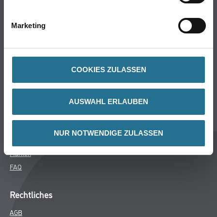
Bodenbeläge
Wand- & Deckenbeläge
Marketing
Werkzeug & Maschinen
Verbrauchsmaterialien
COOKIES ZULASSEN
CMS Gruppe
Unternehmen
AUSWAHL ERLAUBEN
Aktuelles
Services
NUR NOTWENDIGE ZULASSEN
Karriere
Marken
FAQ
Rechtliches
AGB