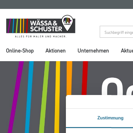
Zum
Zum
Inhalt
Navigationsmenü
springen
springen
Online-Shop
Aktionen
Unternehmen
Aktue
Zustimmung