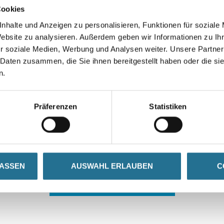
Cookies
nhalte und Anzeigen zu personalisieren, Funktionen für soziale
Website zu analysieren. Außerdem geben wir Informationen zu I
r soziale Medien, Werbung und Analysen weiter. Unsere Partner
 Daten zusammen, die Sie ihnen bereitgestellt haben oder die s
n.
 ZWISCHENFALL IST
Präferenzen
Statistiken
seln schon an der Lösung und werden das Problem so schnell
in der Zwischenzeit unseren Online-Shop und lassen Sie sic
LASSEN
AUSWAHL ERLAUBEN
C
ZURÜCK ZUM ONLINE-SHOP