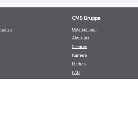
CMS Gruppe
rialien
Unternehmen
Aktuelles
Services
Karriere
Marken
FAQ
© Copyright CMS Dienstleistungs-Gesellschaft
GEWERBLICHE KUNDEN. ALLE ANGEGEBENEN PREISE SIND ZZGL. GESETZL