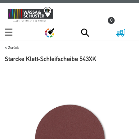
Zum
Zum
Inhalt
Navigationsmenü
0
springen
springen
Zurück
Starcke Klett-Schleifscheibe 543XK