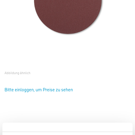
Abbildung ähnlich
Bitte einloggen, um Preise zu sehen
Starcke Klett-Schleifscheibe 543XK K16 D=200mm Form 610
ungelocht #176191