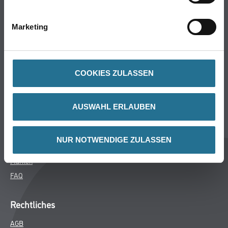
Bodenbeläge
Wand- & Deckenbeläge
Marketing
Werkzeug & Maschinen
Verbrauchsmaterialien
COOKIES ZULASSEN
CMS Gruppe
Unternehmen
AUSWAHL ERLAUBEN
Aktuelles
Services
NUR NOTWENDIGE ZULASSEN
Karriere
Marken
FAQ
Rechtliches
AGB