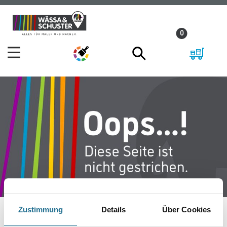
Zum
Zum
Inhalt
Navigationsmenü
0
springen
springen
Zustimmung
Details
Über Cookies