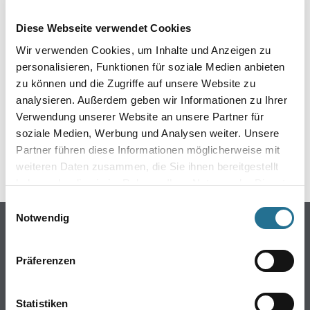
EIN KLEINER ZWISCHENFALL
Diese Webseite verwendet Cookies
IST AUFGETRETEN
Wir verwenden Cookies, um Inhalte und Anzeigen zu
personalisieren, Funktionen für soziale Medien anbieten
Keine Sorge, wir pinseln schon an der Lösung und
zu können und die Zugriffe auf unsere Website zu
werden das Problem so schnell wie möglich beheben.
analysieren. Außerdem geben wir Informationen zu Ihrer
Erkunden Sie in der Zwischenzeit unseren Online-Shop
und lassen Sie sich inspirieren.
Verwendung unserer Website an unsere Partner für
soziale Medien, Werbung und Analysen weiter. Unsere
ZURÜCK ZUM ONLINE-SHOP
Partner führen diese Informationen möglicherweise mit
weiteren Daten zusammen, die Sie ihnen bereitgestellt
haben oder die sie im Rahmen Ihrer Nutzung der Dienste
gesammelt haben.
Einwilligungsauswahl
Notwendig
Online-Shop
Farbe
Präferenzen
WDV-Systeme
Trockenbau
Statistiken
Putze- und Spachtelmassen