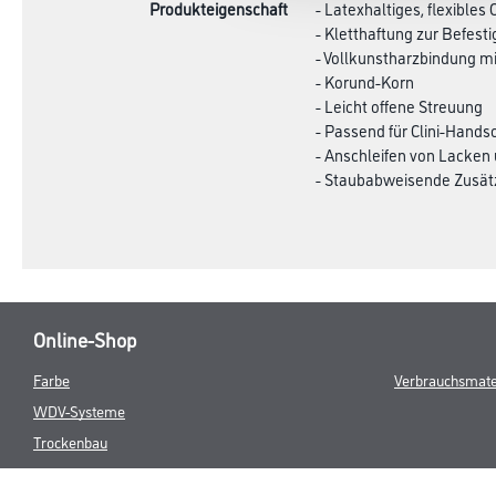
Produkteigenschaft
- Latexhaltiges, flexibles 
- Kletthaftung zur Befest
- Vollkunstharzbindung m
- Korund-Korn
- Leicht offene Streuung
- Passend für Clini-Handsc
- Anschleifen von Lacken
- Staubabweisende Zusätz
Online-Shop
Farbe
Verbrauchsmate
WDV-Systeme
Trockenbau
Putze- und Spachtelmassen