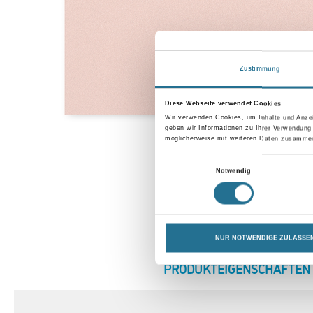
Zustimmung
Diese Webseite verwendet Cookies
Wir verwenden Cookies, um Inhalte und Anzei
geben wir Informationen zu Ihrer Verwendung
möglicherweise mit weiteren Daten zusammen,
Einwilligungsauswahl
Notwendig
NUR NOTWENDIGE ZULASSE
CURRENT
PRODUKTEIGENSCHAFTEN
TAB: