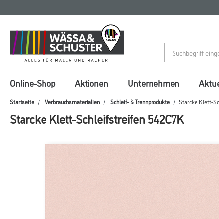
Zum
Zum
Inhalt
Navigationsmenü
springen
springen
Online-Shop
Aktionen
Unternehmen
Aktue
Startseite
Verbrauchsmaterialien
Schleif- & Trennprodukte
Starcke Klett-Sc
Starcke Klett-Schleifstreifen 542C7K