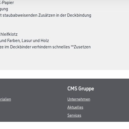
C-Papier
igung
it staubabweisenden Zusätzen in der Deckbindung
hleifklotz
 und Farben, Lasur und Holz
e im Deckbinder verhindern schnelles ""Zusetzen
CMS Gruppe
rialien
Unternehmen
Aktuelles
Services
Karriere