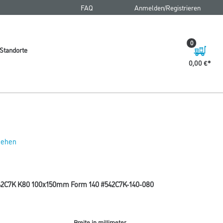
FAQ
Anmelden/Registrieren
0
Standorte
0,00 €
 sehen
n 542C7K K80 100x150mm Form 140 #542C7K-140-080
Breite in millimeter