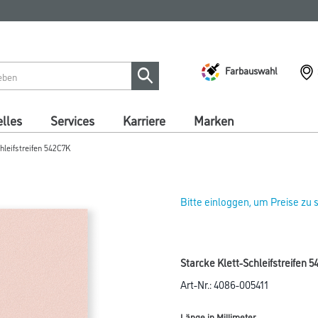
Farbauswahl
lles
Services
Karriere
Marken
hleifstreifen 542C7K
Bitte einloggen, um Preise zu
Starcke Klett-Schleifstreife
Art-Nr.:
4086-005411
Länge in Millimeter