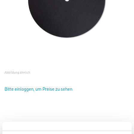
Abbildung ähnlich
Bitte einloggen, um Preise zu sehen
Starcke Schleifscheibe 942EE K60 D=375mm Form 531 doppels.
#176459