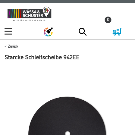
Zum
Zum
Inhalt
Navigationsmenü
0
springen
springen
Zurück
Starcke Schleifscheibe 942EE