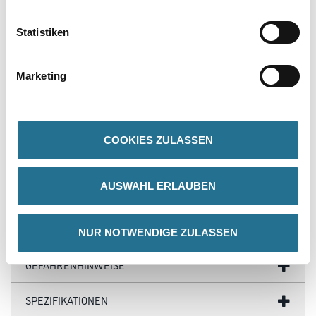
PRODUKTEIGENSCHAFTEN
Statistiken
Produkteigenschaft
Marketing
- Kräftiges E-Papier
- Vollkunstharzbindung
- Scharfkantiges Siliciumcarbid-Schleifkorn
- Leicht offene Streuung
- Für Einscheibenschleifmaschine
COOKIES ZULASSEN
- Fußbodenbearbeitung
- Hohe Langlebigkeit
AUSWAHL ERLAUBEN
ZUSATZINFOS
NUR NOTWENDIGE ZULASSEN
GEFAHRENHINWEISE
SPEZIFIKATIONEN