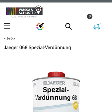
Zum
Zum
Inhalt
Navigationsmenü
0
springen
springen
Zurück
Jaeger 068 Spezial-Verdünnung