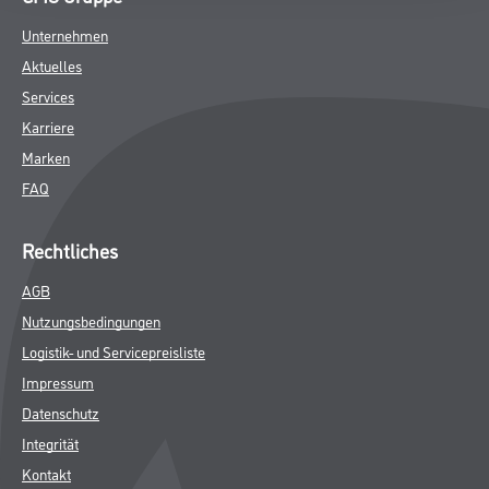
DATENBLÄTTER
SPEZIFIKATIONEN
Online-Shop
Farbe
WDV-Systeme
Trockenbau
Putze- und Spachtelmassen
Bodenbeläge
Wand- & Deckenbeläge
Werkzeug & Maschinen
Verbrauchsmaterialien
CMS Gruppe