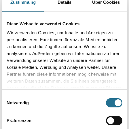
Zustimmung
Details
Über Cookies
Geruchsneutrales Entfettungs- und Reinigungsmittel.
Gebinde
Diese Webseite verwendet Cookies
Wir verwenden Cookies, um Inhalte und Anzeigen zu
personalisieren, Funktionen für soziale Medien anbieten
zu können und die Zugriffe auf unsere Website zu
Umrechnungsfaktoren
analysieren. Außerdem geben wir Informationen zu Ihrer
Verwendung unserer Website an unsere Partner für
soziale Medien, Werbung und Analysen weiter. Unsere
Partner führen diese Informationen möglicherweise mit
weiteren Daten zusammen, die Sie ihnen bereitgestellt
haben oder die sie im Rahmen Ihrer Nutzung der Dienste
gesammelt haben.
Einwilligungsauswahl
Notwendig
PRODUKTEIGENSCHAFTEN
Präferenzen