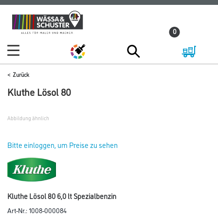
Zum
Zum
Inhalt
Navigationsmenü
0
springen
springen
Zurück
Kluthe Lösol 80