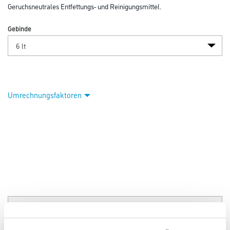
Abbildung ähnlich
Bitte einloggen, um Preise zu sehen
Kluthe Lösol 80 6,0 lt Spezialbenzin
Art-Nr.:
1008-000084