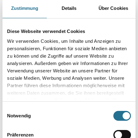
Zustimmung
Details
Über Cookies
Gebinde
Diese Webseite verwendet Cookies
Wir verwenden Cookies, um Inhalte und Anzeigen zu
personalisieren, Funktionen für soziale Medien anbieten
zu können und die Zugriffe auf unsere Website zu
Umrechnungsfaktoren
analysieren. Außerdem geben wir Informationen zu Ihrer
Verwendung unserer Website an unsere Partner für
soziale Medien, Werbung und Analysen weiter. Unsere
Partner führen diese Informationen möglicherweise mit
weiteren Daten zusammen, die Sie ihnen bereitgestellt
haben oder die sie im Rahmen Ihrer Nutzung der Dienste
gesammelt haben.
Einwilligungsauswahl
Notwendig
PRODUKTEIGENSCHAFTEN
Präferenzen