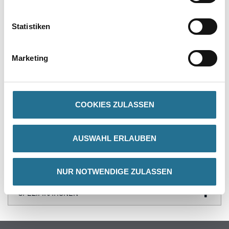
Produkteigenschaft
Statistiken
- Flüssig, beißender Geruch
Achtung
Marketing
COOKIES ZULASSEN
ZUSATZINFOS
AUSWAHL ERLAUBEN
GEFAHRENHINWEISE
DATENBLÄTTER
NUR NOTWENDIGE ZULASSEN
SPEZIFIKATIONEN