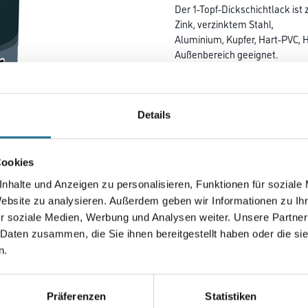
Der 1-Topf-Dickschichtlack ist
Zink, verzinktem Stahl,
Aluminium, Kupfer, Hart-PVC, 
Außen­bereich geeignet.
Korrosionsschutz für Eisen und
Aluminium. Weißfarbtöne nich
auf Heizungsanlagen vewende
Details
Farbtonbezeichnung
Cookies
nhalte und Anzeigen zu personalisieren, Funktionen für soziale
Gebinde
Website zu analysieren. Außerdem geben wir Informationen zu I
r soziale Medien, Werbung und Analysen weiter. Unsere Partner
 Daten zusammen, die Sie ihnen bereitgestellt haben oder die s
n.
Umrechnungsfaktoren
Präferenzen
Statistiken
Zur Farbauswahl für Ihr