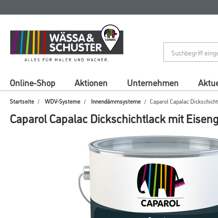
Zum
Zum
Inhalt
Navigationsmenü
springen
springen
Online-Shop
Aktionen
Unternehmen
Aktue
Startseite
WDV-Systeme
Innendämmsysteme
Caparol Capalac Dickschich
Caparol Capalac Dickschichtlack mit Eisen