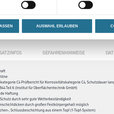
Wunschfarbton
LASSEN
AUSWAHL ERLAUBEN
C
SATZINFOS
GEFAHRENHINWEISE
DAT
raft
btöne
skategorie C4 Prüfbericht für Korrosivitätskategorie C4, Schutzdauer lan
944 Teil 6 (Institut für Oberflächentechnik GmbH)
nde Haftung
 Schutz durch sehr gute Wetter­beständigkeit
enschichtdicken durch großen Festkörpergehalt möglich
schen-, Schlussbeschichtung aus einem Topf (1-Topf-System)