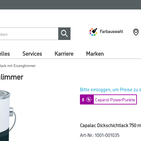
Farbauswahl
lles
Services
Karriere
Marken
tlack mit Eisenglimmer
glimmer
Bitte einloggen, um Preise zu
8
Caparol PowerPunkte
Capalac Dickschichtlack 750 
Art-Nr.:
1001-001035