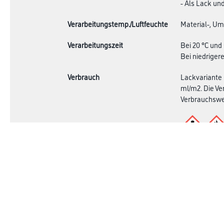
- Als Lack un
Verarbeitungstemp./Luftfeuchte
Material-, Um
Verarbeitungszeit
Bei 20 °C und 
Bei niedriger
Verbrauch
Lackvariante 
ml/m2. Die Ve
Verbrauchswer
Achtung
Online-Shop
Farbe
Verbrauchsmate