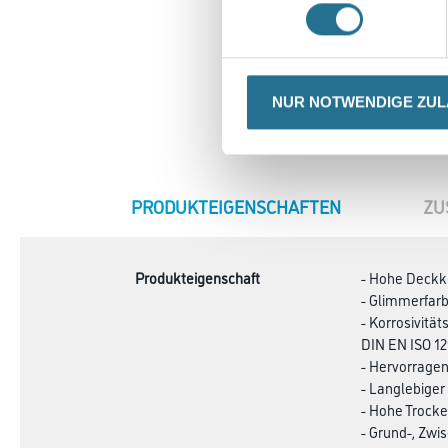
NUR NOTWENDIGE ZU
CURRENT
PRODUKTEIGENSCHAFTEN
ZU
TAB:
Produkteigenschaft
- Hohe Deckk
- Glimmerfar
- Korrosivität
DIN EN ISO 12
- Hervorrage
- Langlebiger
- Hohe Trock
- Grund-, Zwi