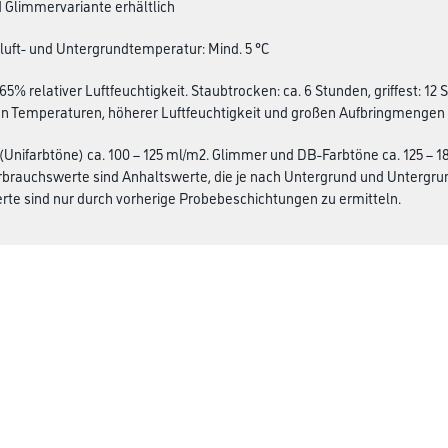
d Glimmervariante erhältlich
luft- und Untergrundtemperatur: Mind. 5 °C
65% relativer Luftfeuchtigkeit. Staubtrocken: ca. 6 Stunden, griffest: 12
en Temperaturen, höherer Luftfeuchtigkeit und großen Aufbringmengen 
(Unifarbtöne) ca. 100 – 125 ml/m2. Glimmer und DB-Farbtöne ca. 125 – 1
rbrauchswerte sind Anhaltswerte, die je nach Untergrund und Untergr
te sind nur durch vorherige Probebeschichtungen zu ermitteln.
CMS Gruppe
rialien
Unternehmen