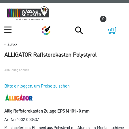
Zum
Zum
Inhalt
Navigationsmenü
0
springen
springen
Zurück
ALLIGATOR Raffstorekasten Polystyrol
Abbildung ähnlich
Bitte einloggen, um Preise zu sehen
Allig.Raffstorekasten Zulage EPS M 101 - X mm
Art-Nr.:
1002-003437
Montagefertiges Element aus Polystyrol mit Aluminium-Montageschiene