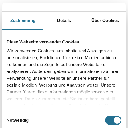
Zustimmung
Details
Über Cookies
PRODUKTEIGENSCHAFTEN
Diese Webseite verwendet Cookies
Wir verwenden Cookies, um Inhalte und Anzeigen zu
Produkteigenschaft
personalisieren, Funktionen für soziale Medien anbieten
- Montagefertiges Element
zu können und die Zugriffe auf unsere Website zu
- Mit Mauerwerksdämmung
- Mit Aluminium
analysieren. Außerdem geben wir Informationen zu Ihrer
-Montageschiene
Verwendung unserer Website an unsere Partner für
- Mit integrierter Tropfkante vorn
soziale Medien, Werbung und Analysen weiter. Unsere
- Seitlich geschlossen
- Innenkasten mineralisch vorbeschichtet
Partner führen diese Informationen möglicherweise mit
- Wärmedämmend
weiteren Daten zusammen, die Sie ihnen bereitgestellt
- Schnelle, wirtschaftliche Verarbeitung
haben oder die sie im Rahmen Ihrer Nutzung der Dienste
- Einfache und sichere Handhabung
- Frei von HFCKW und HFKW
gesammelt haben.
Einwilligungsauswahl
- Mit Dämmstoff auf 4 Seiten
Notwendig