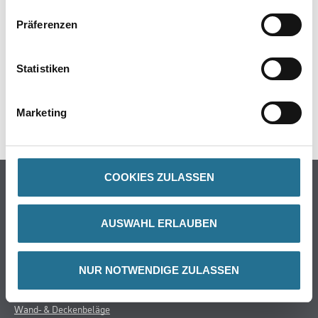
Präferenzen
ZUSATZINFOS
Statistiken
GEFAHRENHINWEISE
Marketing
DATENBLÄTTER
COOKIES ZULASSEN
Online-Shop
Farbe
AUSWAHL ERLAUBEN
WDV-Systeme
Trockenbau
Putze- und Spachtelmassen
NUR NOTWENDIGE ZULASSEN
Bodenbeläge
Wand- & Deckenbeläge