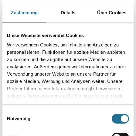
Ausbildung einer 2. Dichtebene unterhalb der Fensterbank in den
ALLFAtherm-Dämmsystemen.
Zustimmung
Details
Über Cookies
Länge in centimeter
Diese Webseite verwendet Cookies
Wir verwenden Cookies, um Inhalte und Anzeigen zu
Breite in centimeter
personalisieren, Funktionen für soziale Medien anbieten
zu können und die Zugriffe auf unsere Website zu
analysieren. Außerdem geben wir Informationen zu Ihrer
Gebinde
Verwendung unserer Website an unsere Partner für
soziale Medien, Werbung und Analysen weiter. Unsere
Partner führen diese Informationen möglicherweise mit
weiteren Daten zusammen, die Sie ihnen bereitgestellt
haben oder die sie im Rahmen Ihrer Nutzung der Dienste
gesammelt haben.
Einwilligungsauswahl
Notwendig