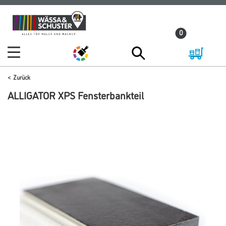
Zum
Zum
Inhalt
Navigationsmenü
0
springen
springen
Zurück
ALLIGATOR XPS Fensterbankteil