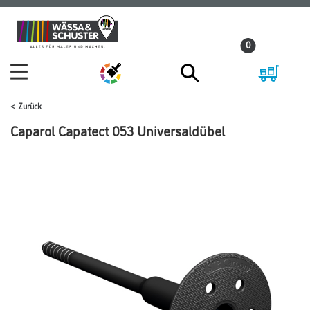
Zum
Zum
Inhalt
Navigationsmenü
0
springen
springen
Zurück
Caparol Capatect 053 Universaldübel