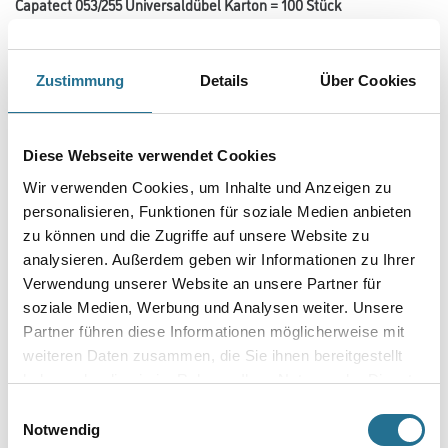
Capatect 053/255 Universaldübel Karton = 100 Stück
Art-Nr.:
1001-009016
Bauaufsichtlich zugelassener Schraubdübel für alle Untergründe zur
Befestigung von Capatect Fassadensystemen.
Zustimmung
Details
Über Cookies
Länge in centimeter
Diese Webseite verwendet Cookies
Wir verwenden Cookies, um Inhalte und Anzeigen zu
Gebinde
personalisieren, Funktionen für soziale Medien anbieten
zu können und die Zugriffe auf unsere Website zu
analysieren. Außerdem geben wir Informationen zu Ihrer
Verwendung unserer Website an unsere Partner für
soziale Medien, Werbung und Analysen weiter. Unsere
Umrechnungsfaktoren
Partner führen diese Informationen möglicherweise mit
weiteren Daten zusammen, die Sie ihnen bereitgestellt
haben oder die sie im Rahmen Ihrer Nutzung der Dienste
gesammelt haben.
Einwilligungsauswahl
Notwendig