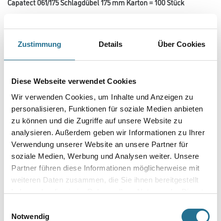
Capatect 061/175 Schlagdübel 175 mm Karton = 100 Stück
Art-Nr.:
1001-011589
Bauaufsichtlich zugelassener Kunststoff-Schlagdübel für alle
Untergründe zur oberflächenbündigen Befestigung von Capatect
Zustimmung
Details
Über Cookies
Fassadensystemen.
Länge in centimeter
Diese Webseite verwendet Cookies
Wir verwenden Cookies, um Inhalte und Anzeigen zu
Gebinde
personalisieren, Funktionen für soziale Medien anbieten
zu können und die Zugriffe auf unsere Website zu
analysieren. Außerdem geben wir Informationen zu Ihrer
Verwendung unserer Website an unsere Partner für
soziale Medien, Werbung und Analysen weiter. Unsere
Partner führen diese Informationen möglicherweise mit
Umrechnungsfaktoren
weiteren Daten zusammen, die Sie ihnen bereitgestellt
haben oder die sie im Rahmen Ihrer Nutzung der Dienste
gesammelt haben.
Einwilligungsauswahl
Notwendig