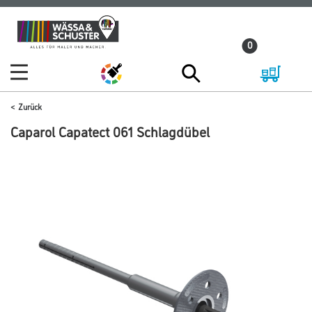
Zum
Zum
Inhalt
Navigationsmenü
0
springen
springen
Zurück
Caparol Capatect 061 Schlagdübel