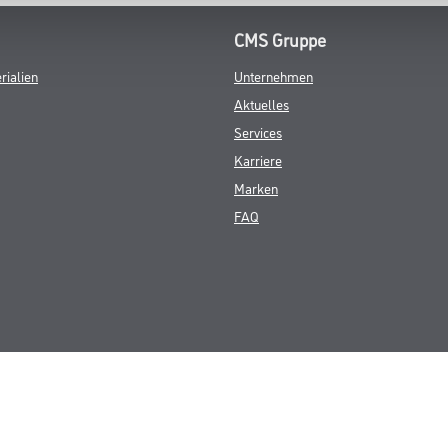
CMS Gruppe
rialien
Unternehmen
Aktuelles
Services
Karriere
Marken
FAQ
© Copyright CMS Dienstleistungs-Gesellschaft
GEWERBLICHE KUNDEN. ALLE ANGEGEBENEN PREISE SIND ZZGL. GESETZL
**Punktestand wird innerhalb mehrerer Wochen aktualisiert.