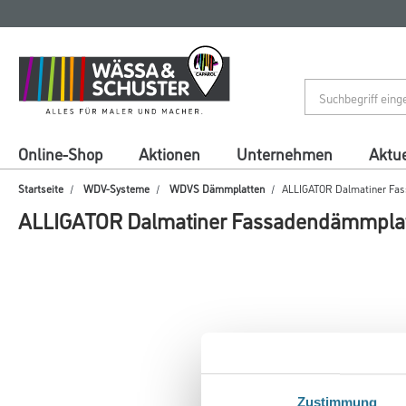
Zum
Zum
Inhalt
Navigationsmenü
springen
springen
Online-Shop
Aktionen
Unternehmen
Aktue
Startseite
WDV-Systeme
WDVS Dämmplatten
ALLIGATOR Dalmatiner Fa
ALLIGATOR Dalmatiner Fassadendämmplat
Zustimmung