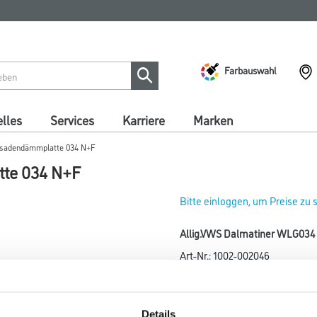
Farbauswahl
lles
Services
Karriere
Marken
ssadendämmplatte 034 N+F
te 034 N+F
Bitte einloggen, um Preise zu
Allig.VWS Dalmatiner WLG03
Art-Nr.:
1002-002046
Fassadendämmplatte aus Poly
Gebinde
Details