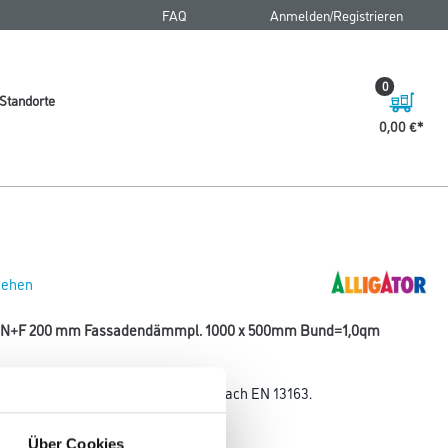
FAQ
Anmelden/Registrieren
0
Standorte
0,00 €
 sehen
4 N+F 200 mm Fassadendämmpl. 1000 x 500mm Bund=1,0qm
styrol-Hartschaum EPS 034 WDV nach EN 13163.
Plattenstärke
Über Cookies