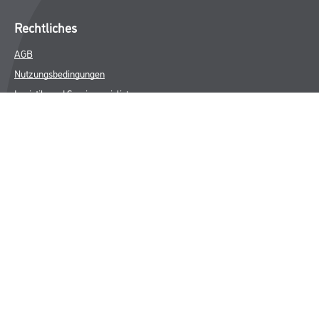
Rechtliches
AGB
Nutzungsbedingungen
Logistik- und Servicepreisliste
Impressum
Datenschutz
Integrität
Kontakt
Follow Us
© Copyright CMS Dienstleistungs-Gesellschaft
* NUR FÜR GEWERBLICHE KUNDEN. ALLE ANGEGEBENEN PREISE
SIND ZZGL. GESETZLICHER MWST.