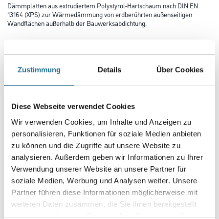
Dämmplatten aus extrudiertem Polystyrol-Hartschaum nach DIN EN
13164 (XPS) zur Wärmedämmung von erdberührten außenseitigen
Wandflächen außerhalb der Bauwerksabdichtung.
Länge in centimeter
Zustimmung
Details
Über Cookies
Breite in centimeter
Diese Webseite verwendet Cookies
Gebinde
Wir verwenden Cookies, um Inhalte und Anzeigen zu
personalisieren, Funktionen für soziale Medien anbieten
zu können und die Zugriffe auf unsere Website zu
analysieren. Außerdem geben wir Informationen zu Ihrer
Plattenstärke
Verwendung unserer Website an unsere Partner für
soziale Medien, Werbung und Analysen weiter. Unsere
Partner führen diese Informationen möglicherweise mit
weiteren Daten zusammen, die Sie ihnen bereitgestellt
haben oder die sie im Rahmen Ihrer Nutzung der Dienste