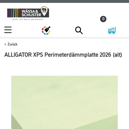
Zum
Zum
Inhalt
Navigationsmenü
0
springen
springen
Zurück
ALLIGATOR XPS Perimeterdämmplatte 2026 (alt)