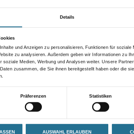
Länge in centimeter
Details
Gebinde
Cookies
nhalte und Anzeigen zu personalisieren, Funktionen für soziale
Website zu analysieren. Außerdem geben wir Informationen zu I
r soziale Medien, Werbung und Analysen weiter. Unsere Partner
Umrechnungsfaktoren
 Daten zusammen, die Sie ihnen bereitgestellt haben oder die s
n.
Präferenzen
Statistiken
SATZINFOS
GEFAHRENHINWEISE
DAT
LASSEN
AUSWAHL ERLAUBEN
C