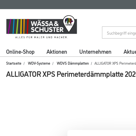
Zum
Zum
Inhalt
Navigationsmenü
springen
springen
Online-Shop
Aktionen
Unternehmen
Aktue
Startseite
WDV-Systeme
WDVS Dämmplatten
ALLIGATOR XPS Perimeterd
ALLIGATOR XPS Perimeterdämmplatte 2026