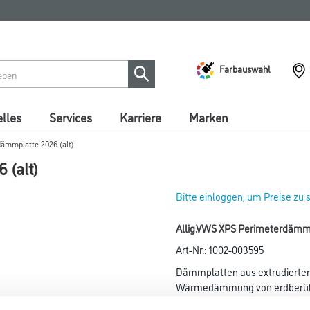
Farbauswahl
lles
Services
Karriere
Marken
ämmplatte 2026 (alt)
 (alt)
Bitte einloggen, um Preise zu
Allig.VWS XPS Perimeterdämmp
Art-Nr.:
1002-003595
Dämmplatten aus extrudiertem
Wärmedämmung von erdberühr
Wandflächen außerhalb der B