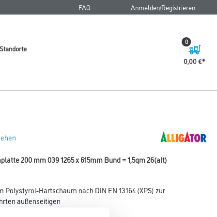
FAQ
Anmelden/Registrieren
0
Standorte
0,00 €
 sehen
latte 200 mm 039 1265 x 615mm Bund = 1,5qm 26(alt)
 Polystyrol-Hartschaum nach DIN EN 13164 (XPS) zur
ten außenseitigen
auwerksabdichtung.