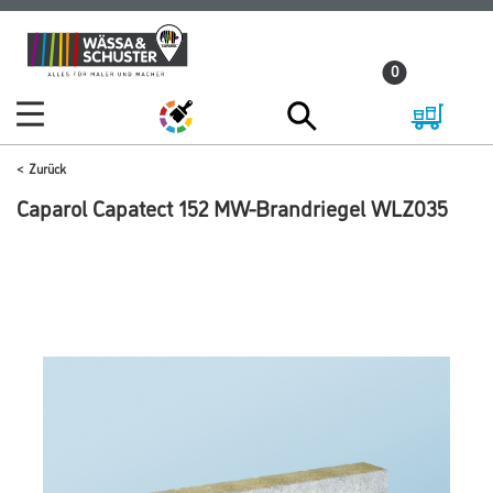
Zum
Zum
Inhalt
Navigationsmenü
0
springen
springen
Zurück
Caparol Capatect 152 MW-Brandriegel WLZ035