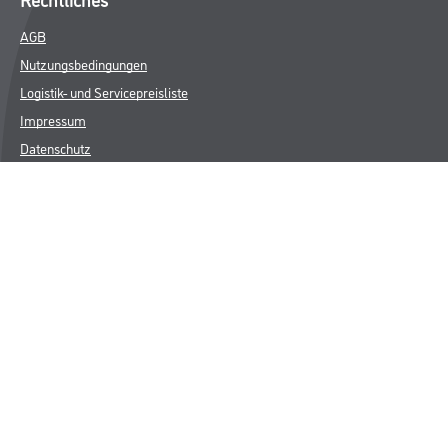
AGB
Nutzungsbedingungen
Logistik- und Servicepreisliste
Impressum
Datenschutz
Integrität
Kontakt
Follow Us
© Copyright CMS Dienstleistungs-Gesellschaft
* NUR FÜR GEWERBLICHE KUNDEN. ALLE ANGEGEBENEN PREISE
SIND ZZGL. GESETZLICHER MWST.
**Punktestand wird innerhalb mehrerer Wochen aktualisiert.