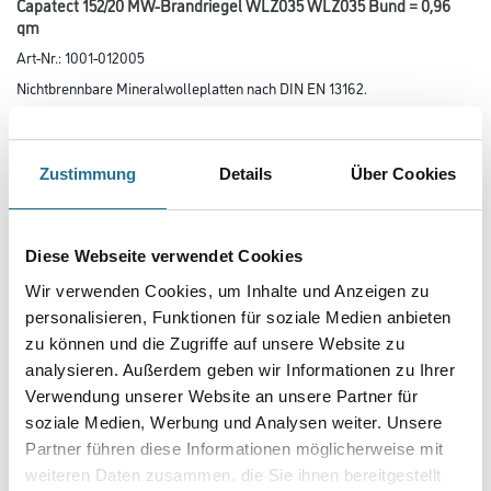
Capatect 152/20 MW-Brandriegel WLZ035 WLZ035 Bund = 0,96
qm
Art-Nr.:
1001-012005
Nichtbrennbare Mineralwolleplatten nach DIN EN 13162.
Länge in centimeter
Zustimmung
Details
Über Cookies
Breite in centimeter
Diese Webseite verwendet Cookies
Wir verwenden Cookies, um Inhalte und Anzeigen zu
Gebinde
personalisieren, Funktionen für soziale Medien anbieten
zu können und die Zugriffe auf unsere Website zu
analysieren. Außerdem geben wir Informationen zu Ihrer
Plattenstärke
Verwendung unserer Website an unsere Partner für
soziale Medien, Werbung und Analysen weiter. Unsere
Partner führen diese Informationen möglicherweise mit
weiteren Daten zusammen, die Sie ihnen bereitgestellt