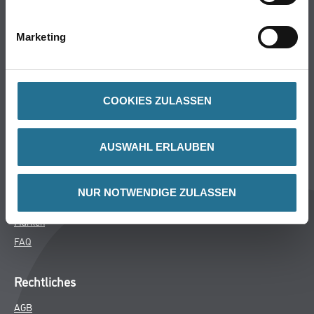
Bodenbeläge
Wand- & Deckenbeläge
Marketing
Werkzeug & Maschinen
Verbrauchsmaterialien
COOKIES ZULASSEN
CMS Gruppe
Unternehmen
AUSWAHL ERLAUBEN
Aktuelles
Services
NUR NOTWENDIGE ZULASSEN
Karriere
Marken
FAQ
Rechtliches
AGB