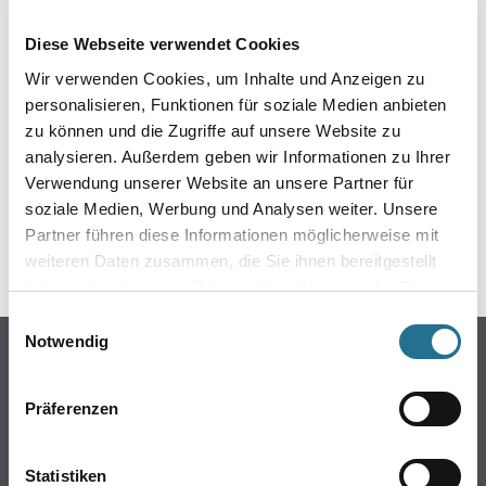
EIN KLEINER ZWISCHENFALL
Diese Webseite verwendet Cookies
IST AUFGETRETEN
Wir verwenden Cookies, um Inhalte und Anzeigen zu
personalisieren, Funktionen für soziale Medien anbieten
Keine Sorge, wir pinseln schon an der Lösung und
zu können und die Zugriffe auf unsere Website zu
werden das Problem so schnell wie möglich beheben.
analysieren. Außerdem geben wir Informationen zu Ihrer
Erkunden Sie in der Zwischenzeit unseren Online-Shop
und lassen Sie sich inspirieren.
Verwendung unserer Website an unsere Partner für
soziale Medien, Werbung und Analysen weiter. Unsere
ZURÜCK ZUM ONLINE-SHOP
Partner führen diese Informationen möglicherweise mit
weiteren Daten zusammen, die Sie ihnen bereitgestellt
haben oder die sie im Rahmen Ihrer Nutzung der Dienste
gesammelt haben.
Einwilligungsauswahl
Notwendig
Online-Shop
Farbe
Präferenzen
WDV-Systeme
Trockenbau
Statistiken
Putze- und Spachtelmassen