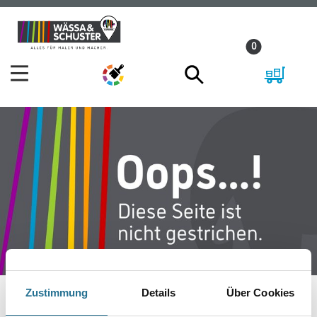
Zum
Zum
Inhalt
Navigationsmenü
0
springen
springen
Zustimmung
Details
Über Cookies