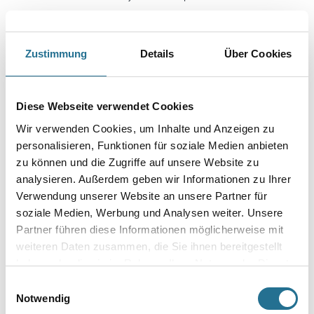
Farbtonbezeichnung
Zustimmung
Details
Über Cookies
Körnung
Diese Webseite verwendet Cookies
Wir verwenden Cookies, um Inhalte und Anzeigen zu
Gebinde
personalisieren, Funktionen für soziale Medien anbieten
zu können und die Zugriffe auf unsere Website zu
analysieren. Außerdem geben wir Informationen zu Ihrer
Verwendung unserer Website an unsere Partner für
soziale Medien, Werbung und Analysen weiter. Unsere
Umrechnungsfaktoren
Partner führen diese Informationen möglicherweise mit
weiteren Daten zusammen, die Sie ihnen bereitgestellt
haben oder die sie im Rahmen Ihrer Nutzung der Dienste
gesammelt haben.
Einwilligungsauswahl
Notwendig