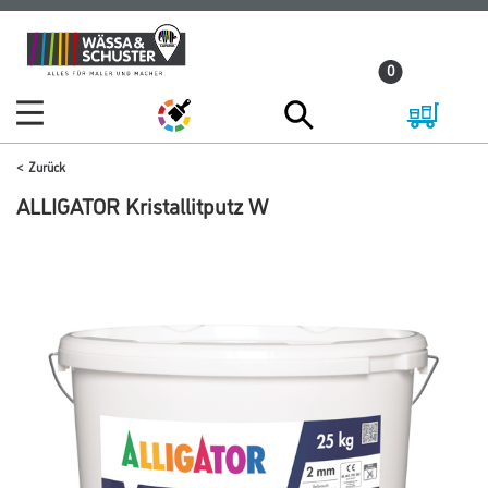
Zum
Zum
Inhalt
Navigationsmenü
0
springen
springen
Zurück
ALLIGATOR Kristallitputz W