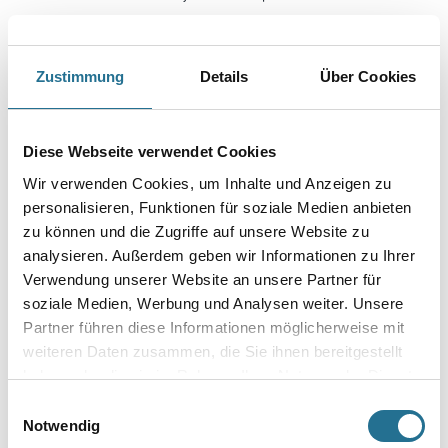
Farbtonbezeichnung
Zustimmung
Details
Über Cookies
Körnung
Diese Webseite verwendet Cookies
Wir verwenden Cookies, um Inhalte und Anzeigen zu
Gebinde
personalisieren, Funktionen für soziale Medien anbieten
zu können und die Zugriffe auf unsere Website zu
analysieren. Außerdem geben wir Informationen zu Ihrer
Verwendung unserer Website an unsere Partner für
soziale Medien, Werbung und Analysen weiter. Unsere
Umrechnungsfaktoren
Partner führen diese Informationen möglicherweise mit
weiteren Daten zusammen, die Sie ihnen bereitgestellt
haben oder die sie im Rahmen Ihrer Nutzung der Dienste
gesammelt haben.
Einwilligungsauswahl
Notwendig