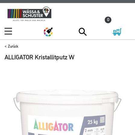
Zum
Zum
Inhalt
Navigationsmenü
0
springen
springen
Zurück
ALLIGATOR Kristallitputz W