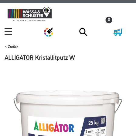
Zum
Zum
Inhalt
Navigationsmenü
0
springen
springen
Zurück
ALLIGATOR Kristallitputz W