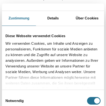
Farbtonbezeichnung
Zustimmung
Details
Über Cookies
Körnung
Diese Webseite verwendet Cookies
Wir verwenden Cookies, um Inhalte und Anzeigen zu
Gebinde
personalisieren, Funktionen für soziale Medien anbieten
zu können und die Zugriffe auf unsere Website zu
analysieren. Außerdem geben wir Informationen zu Ihrer
Verwendung unserer Website an unsere Partner für
soziale Medien, Werbung und Analysen weiter. Unsere
Umrechnungsfaktoren
Partner führen diese Informationen möglicherweise mit
weiteren Daten zusammen, die Sie ihnen bereitgestellt
haben oder die sie im Rahmen Ihrer Nutzung der Dienste
gesammelt haben.
Einwilligungsauswahl
Notwendig