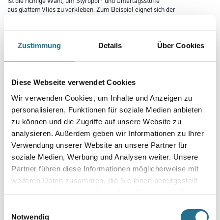
aus glattem Vlies zu verkleben. Zum Beispiel eignet sich der
Montagekleber optimal für Deckenplatten und Dekor-Elemente aus
Styropor*, Untertapeten aus geschäumtem Polystyrol und Renoviervlies.
Für langanhaltende Ergebnisse besitzt der Kleber eine hohe
Klebkraft und Füllkraft. Zusätzlich ist der Auftrag sehr einfach: Dank
Zustimmung
Details
Über Cookies
seiner pastösen und gebrauchsfertigen Eigenschaften lässt
sich der Tapetenkleister schnell und einfach verarbeiten – optimaler
Klebstoff für die Flächensanierung mit Renoviervlies.
*Styropor ist eine eingetragene Marke der BASF SE.
Diese Webseite verwendet Cookies
Wir verwenden Cookies, um Inhalte und Anzeigen zu
Gebinde
personalisieren, Funktionen für soziale Medien anbieten
zu können und die Zugriffe auf unsere Website zu
analysieren. Außerdem geben wir Informationen zu Ihrer
Verwendung unserer Website an unsere Partner für
soziale Medien, Werbung und Analysen weiter. Unsere
Umrechnungsfaktoren
Partner führen diese Informationen möglicherweise mit
weiteren Daten zusammen, die Sie ihnen bereitgestellt
haben oder die sie im Rahmen Ihrer Nutzung der Dienste
gesammelt haben.
Einwilligungsauswahl
Notwendig