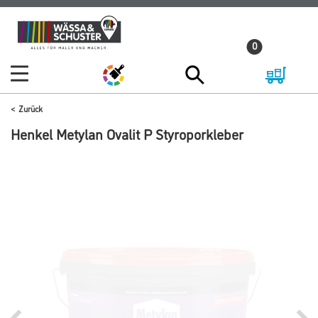
Zum
Zum
Inhalt
Navigationsmenü
0
springen
springen
Zurück
Henkel Metylan Ovalit P Styroporkleber