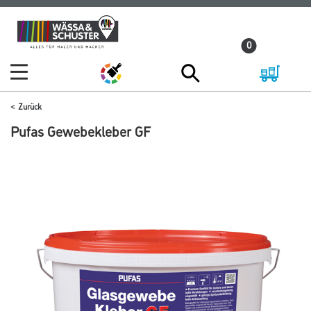
Zum
Zum
Inhalt
Navigationsmenü
0
springen
springen
Zurück
Pufas Gewebekleber GF