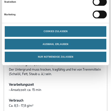
Statistiken
PRODUKTEIGENSCHAFTEN
Marketing
Produkteigenschaft
- Für Tapeziergerät, Bürstenauftrag und Wandklebetechnik mit
Rolle und Spritzgerät
- Auch für problematische Untergründe und Neuputzflächen
COOKIES ZULASSEN
- Sehr hohe Anfangshaftung
- Gut korrigierbar
- Hohe Feuchtfestigkeit
AUSWAHL ERLAUBEN
- Extra transparent auftrocknend
- 5,0 kg Gebinde mit handlichem Dosiereimer
NUR NOTWENDIGE ZULASSEN
Verarbeitungstemp./Luftfeuchte
Der Untergrund muss trocken, tragfähig und frei von Trennmitteln
(Schalöl, Fett, Staub u. ä.) sein.
Verarbeitungszeit
- Ansatzzeit: ca. 15 min
Verbrauch
Ca. 8,5 - 17,8 g/m²