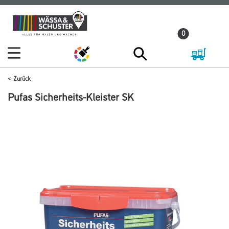
Zum
Zum
Inhalt
Navigationsmenü
0
springen
springen
Zurück
Pufas Sicherheits-Kleister SK