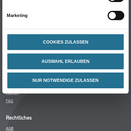
Bodenbeläge
Wand- & Deckenbeläge
Marketing
Werkzeug & Maschinen
Verbrauchsmaterialien
COOKIES ZULASSEN
CMS Gruppe
Unternehmen
AUSWAHL ERLAUBEN
Aktuelles
Services
NUR NOTWENDIGE ZULASSEN
Karriere
Marken
FAQ
Rechtliches
AGB