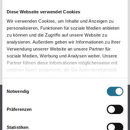
EIN KLEINER ZWISCHENFALL
Diese Webseite verwendet Cookies
IST AUFGETRETEN
Wir verwenden Cookies, um Inhalte und Anzeigen zu
personalisieren, Funktionen für soziale Medien anbieten
Keine Sorge, wir pinseln schon an der Lösung und
zu können und die Zugriffe auf unsere Website zu
werden das Problem so schnell wie möglich beheben.
analysieren. Außerdem geben wir Informationen zu Ihrer
Erkunden Sie in der Zwischenzeit unseren Online-Shop
und lassen Sie sich inspirieren.
Verwendung unserer Website an unsere Partner für
soziale Medien, Werbung und Analysen weiter. Unsere
ZURÜCK ZUM ONLINE-SHOP
Partner führen diese Informationen möglicherweise mit
weiteren Daten zusammen, die Sie ihnen bereitgestellt
haben oder die sie im Rahmen Ihrer Nutzung der Dienste
gesammelt haben.
Einwilligungsauswahl
Notwendig
Online-Shop
Farbe
Präferenzen
WDV-Systeme
Trockenbau
Statistiken
Putze- und Spachtelmassen