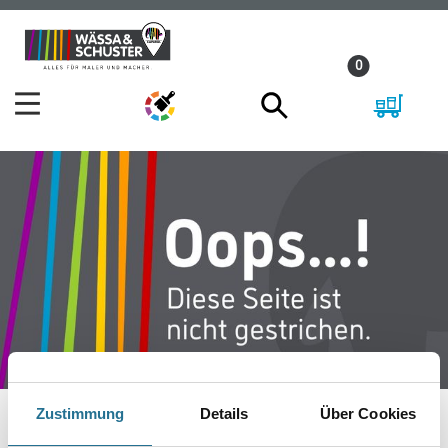
Zum
Zum
Inhalt
Navigationsmenü
0
springen
springen
Zustimmung
Details
Über Cookies