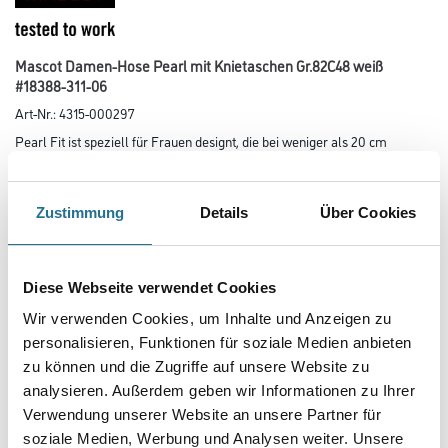
Mascot Damen-Hose Pearl mit Knietaschen Gr.82C48 weiß
#18388-311-06
Art-Nr.:
4315-000297
Pearl Fit ist speziell für Frauen designt, die bei weniger als 20 cm
Unterschied zwischen ihrem Taillen- und Hüftmaß liegen. Der
Stretchstoff ist in alle Richtungen elastisch und bietet eine unübertroffene
Bewegungsfreiheit, wo nichts spannt oder stört. Der
multifunktionelle Stretchstoff kombiniert ein niedriges Gewicht mit sehr
Zustimmung
Details
Über Cookies
hoher Strapazierfähigkeit und ist darüber hinaus
wasserabweisend. Die Knietaschen aus strapazierfähigem CORDURA-
Gewebe sind regulierbar, so dass der Knieschutz immer optimal
platziert ist. Schenkeltasche mit Handytasche und integriertem ID-
Diese Webseite verwendet Cookies
Kartenhalter. Verbesserte Sichtbarkeit für das Umfeld mit
Wir verwenden Cookies, um Inhalte und Anzeigen zu
Hilfe von Reflexeffekten. Zertifiziert für die Verwendung zusammen mit
dem MASCOT-Kniepolstertyp SHORT oder LONG, da die
personalisieren, Funktionen für soziale Medien anbieten
Kniepolstertasche höhenverstellbar ist.
zu können und die Zugriffe auf unsere Website zu
analysieren. Außerdem geben wir Informationen zu Ihrer
Größe
Verwendung unserer Website an unsere Partner für
soziale Medien, Werbung und Analysen weiter. Unsere