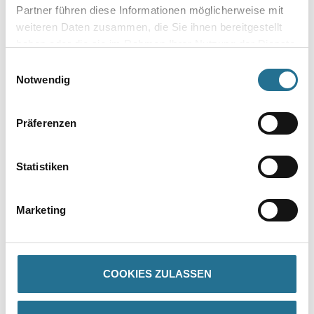
Partner führen diese Informationen möglicherweise mit
Farbtonbezeichnung
weiteren Daten zusammen, die Sie ihnen bereitgestellt
haben oder die sie im Rahmen Ihrer Nutzung der Dienste
gesammelt haben.
Einwilligungsauswahl
Notwendig
Umrechnungsfaktoren
Präferenzen
Statistiken
Marketing
PRODUKTEIGENSCHAFTEN
COOKIES ZULASSEN