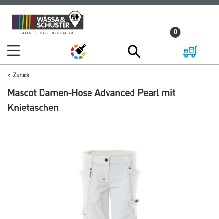
Zum
Zum
Inhalt
Navigationsmenü
0
springen
springen
Zurück
Mascot Damen-Hose Advanced Pearl mit
Knietaschen