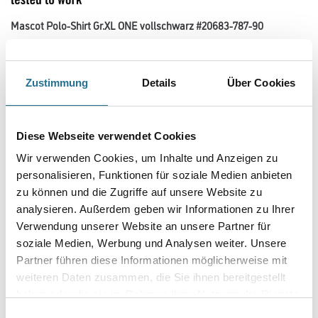
Mascot Polo-Shirt Gr.XL ONE vollschwarz #20683-787-90
Art-Nr.:
4315-002956
Bio-Baumwolle wird ohne Verwendung von Pestiziden oder Chemikalien
hergestellt. Recyceltes Polyester wird aus gesammeltem und
Zustimmung
Details
Über Cookies
wiederverwendetem Plastik hergestellt. Schnelltrocknendes Material
behält Farbe und Form auch nach dem Waschen. Das Material hat
eine hohe Strapazierfähigkeit und damit eine lange Nutzungsdauer.
Diese Webseite verwendet Cookies
Größe
Wir verwenden Cookies, um Inhalte und Anzeigen zu
personalisieren, Funktionen für soziale Medien anbieten
zu können und die Zugriffe auf unsere Website zu
Farbtonbezeichnung
analysieren. Außerdem geben wir Informationen zu Ihrer
Verwendung unserer Website an unsere Partner für
soziale Medien, Werbung und Analysen weiter. Unsere
Partner führen diese Informationen möglicherweise mit
weiteren Daten zusammen, die Sie ihnen bereitgestellt
Umrechnungsfaktoren
haben oder die sie im Rahmen Ihrer Nutzung der Dienste
gesammelt haben.
Einwilligungsauswahl