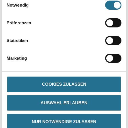
Notwendig
Präferenzen
Statistiken
PRODUKTEIGENSCHAFTEN
Marketing
Produkteigenschaft
- Moderne Passform
- Knopfleiste
- Rippenbündchen am Kragen und an den Ärmeln
COOKIES ZULASSEN
- Nackenband
AUSWAHL ERLAUBEN
ZUSATZINFOS
NUR NOTWENDIGE ZULASSEN