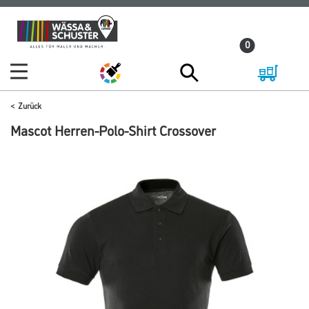
Zum
Zum
Inhalt
Navigationsmenü
0
springen
springen
Zurück
Mascot Herren-Polo-Shirt Crossover