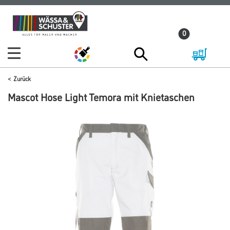
Zum
Zum
Inhalt
Navigationsmenü
0
springen
springen
Zurück
Mascot Hose Light Temora mit Knietaschen