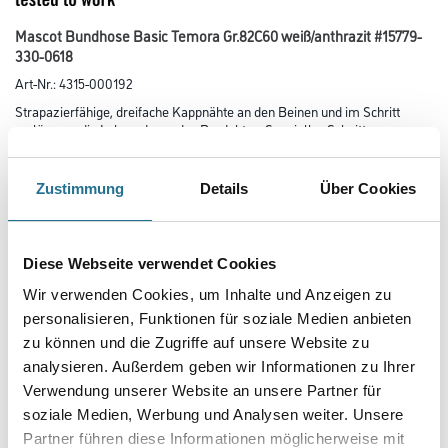
Mascot Bundhose Basic Temora Gr.82C60 weiß/anthrazit #15779-
330-0618
Art-Nr.:
4315-000192
Strapazierfähige, dreifache Kappnähte an den Beinen und im Schritt
verlängern die Lebensdauer des Produktes. Spezieller Schnitt
an der Rückseite der Hosenbeine, verhindert beim Knien überflüssigen
Stoff in der Kniekehle. Die Knietaschen sind
höhenverstellbar, so dass der Knieschutz optimal an den Knien platziert
Zustimmung
Details
Über Cookies
ist. Der dunkle Stoff ist dort platziert, wo das Produkt
am häufigsten Schmutz ausgesetzt wird. Standardmäßig in drei
verschiedenen Schrittlängen erhältlich, für die individuell beste
Passform und die am besten platzierten Details. Das Produkt ist für
Diese Webseite verwendet Cookies
Industriewäsche geeignet. Zertifiziert für die Verwendung
zusammen mit dem MASCOT-Kniepolstertyp SHORT oder LONG, da die
Wir verwenden Cookies, um Inhalte und Anzeigen zu
Kniepolstertasche höhenverstellbar ist.
personalisieren, Funktionen für soziale Medien anbieten
zu können und die Zugriffe auf unsere Website zu
Größe
analysieren. Außerdem geben wir Informationen zu Ihrer
Verwendung unserer Website an unsere Partner für
soziale Medien, Werbung und Analysen weiter. Unsere
Farbtonbezeichnung
Partner führen diese Informationen möglicherweise mit