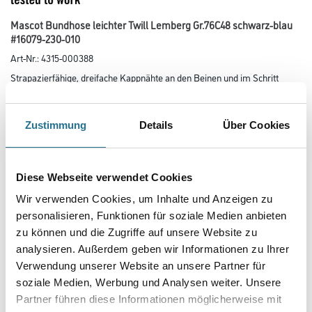
Mascot Bundhose leichter Twill Lemberg Gr.76C48 schwarz-blau
#16079-230-010
Art-Nr.:
4315-000388
Strapazierfähige, dreifache Kappnähte an den Beinen und im Schritt
verlängern die Lebensdauer des Produktes. Die niedrige Taille
mit formgeschnittenem Bund sorgt dafür, dass die Hose alle Bewegungen
des Körpers mitmacht. Super Passform mit ergonomisch
Zustimmung
Details
Über Cookies
geformten Beinen und keilförmigen Einsätzen an der Beininnenseite und
im Schritt (mit extra Verstärkung). Mit CORDURA-Gewebe
verstärkte Knietaschen, Eingriff zum Knieschutz von oben und Patte,
damit sich kein Schmutz sammelt. Verbesserte Sichtbarkeit
für das Umfeld mit Hilfe von Reflexeffekten. Zertifiziert für die
Diese Webseite verwendet Cookies
Verwendung zusammen mit dem MASCOT-Kniepolstertyp SHORT oder
Wir verwenden Cookies, um Inhalte und Anzeigen zu
LONG, da die Kniepolstertasche höhenverstellbar ist.
personalisieren, Funktionen für soziale Medien anbieten
zu können und die Zugriffe auf unsere Website zu
Größe
analysieren. Außerdem geben wir Informationen zu Ihrer
Verwendung unserer Website an unsere Partner für
soziale Medien, Werbung und Analysen weiter. Unsere
Farbtonbezeichnung
Partner führen diese Informationen möglicherweise mit