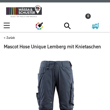
Zum
Zum
Inhalt
Navigationsmenü
0
springen
springen
Zurück
Mascot Hose Unique Lemberg mit Knietaschen