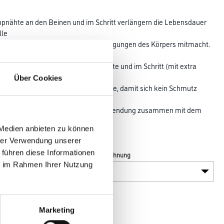
appnähte an den Beinen und im Schritt verlängern die Lebensdauer
lle
orgt dafür, dass die Hose alle Bewegungen des Körpers mitmacht.
sch
gen Einsätzen an der Beininnenseite und im Schritt (mit extra
Gewebe
Über Cookies
ff zum Knieschutz von oben und Patte, damit sich kein Schmutz
keit
eflexeffekten. Zertifiziert für die Verwendung zusammen mit dem
T oder
 Medien anbieten zu können
 höhenverstellbar ist.
hrer Verwendung unserer
 führen diese Informationen
Farbtonbezeichnung
ie im Rahmen Ihrer Nutzung
Marketing