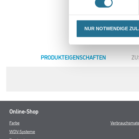
NUR NOTWENDIGE ZU
CURRENT
PRODUKTEIGENSCHAFTEN
ZU
TAB:
Online-Shop
Farbe
Verbrauchsmate
WDV-Systeme