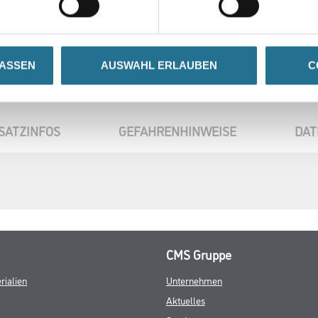
LASSEN
AUSWAHL ERLAUBEN
C
SATZINFOS
GEFAHRENHINWEISE
DAT
CMS Gruppe
rialien
Unternehmen
Aktuelles