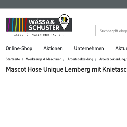
Zum
Zum
Inhalt
Navigationsmenü
springen
springen
Online-Shop
Aktionen
Unternehmen
Aktue
Startseite
Werkzeuge & Maschinen
Arbeitsbekleidung
Arbeitsbekleidung 
Mascot Hose Unique Lemberg mit Knietas