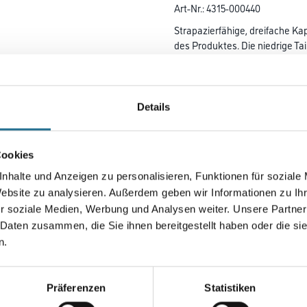
Art-Nr.:
4315-000440
Strapazierfähige, dreifache K
des Produktes. Die niedrige Tai
mit formgeschnittenem Bund s
Super Passform mit ergonomi
geformten Beinen und keilförmi
Verstärkung). Mit CORDURA-
Details
verstärkte Knietaschen, Eingri
sammelt. Verbesserte Sichtbar
für das Umfeld mit Hilfe von R
Cookies
MASCOT-Kniepolstertyp SHOR
nhalte und Anzeigen zu personalisieren, Funktionen für soziale
LONG, da die Kniepolstertasche
Website zu analysieren. Außerdem geben wir Informationen zu I
r soziale Medien, Werbung und Analysen weiter. Unsere Partner
Größe
 Daten zusammen, die Sie ihnen bereitgestellt haben oder die s
n.
Präferenzen
Statistiken
Umrechnungsfaktoren