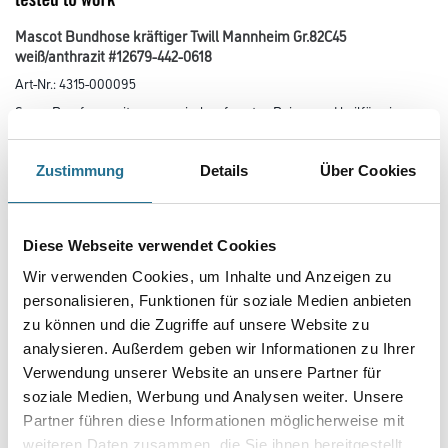
Mascot Bundhose kräftiger Twill Mannheim Gr.82C45
weiß/anthrazit #12679-442-0618
Art-Nr.:
4315-000095
Super Passform mit ergonomisch geformten Beinen und keilförmigen
Einsätzen an der Beininnenseite und im Schritt (mit extra
Verstärkung). Strapazierfähige, dreifache Kappnähte an den Beinen und
im Schritt verlängern die Lebensdauer des Produktes.
Zustimmung
Details
Über Cookies
Handytasche in der rechten Vordertasche integriert. Mit CORDURA-
Gewebe verstärkte Knietaschen, Eingriff zum Knieschutz von oben
und Patte, damit sich kein Schmutz sammelt. Verbesserte Sichtbarkeit für
das Umfeld mit Hilfe von Reflexeffekten. Zertifiziert
Diese Webseite verwendet Cookies
für die Verwendung zusammen mit dem MASCOT-Kniepolstertyp SHORT
oder LONG, da die Kniepolstertasche höhenverstellbar ist.
Wir verwenden Cookies, um Inhalte und Anzeigen zu
personalisieren, Funktionen für soziale Medien anbieten
Größe
zu können und die Zugriffe auf unsere Website zu
analysieren. Außerdem geben wir Informationen zu Ihrer
Verwendung unserer Website an unsere Partner für
Farbtonbezeichnung
soziale Medien, Werbung und Analysen weiter. Unsere
Partner führen diese Informationen möglicherweise mit
weiteren Daten zusammen, die Sie ihnen bereitgestellt