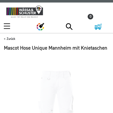
Zum
Zum
Inhalt
Navigationsmenü
0
springen
springen
Zurück
Mascot Hose Unique Mannheim mit Knietaschen