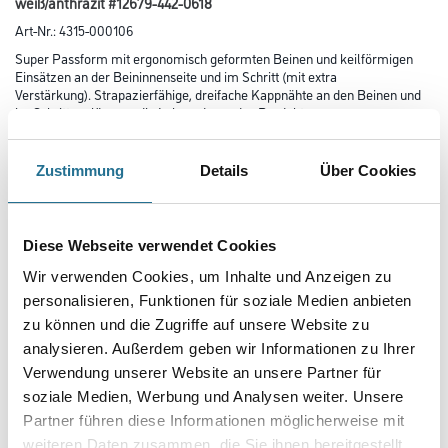
weiß/anthrazit #12679-442-0618
Art-Nr.:
4315-000106
Super Passform mit ergonomisch geformten Beinen und keilförmigen
Einsätzen an der Beininnenseite und im Schritt (mit extra
Verstärkung). Strapazierfähige, dreifache Kappnähte an den Beinen und
im Schritt verlängern die Lebensdauer des Produktes.
Handytasche in der rechten Vordertasche integriert. Mit CORDURA-
Gewebe verstärkte Knietaschen, Eingriff zum Knieschutz von oben
und Patte, damit sich kein Schmutz sammelt. Verbesserte Sichtbarkeit für
Zustimmung
Details
Über Cookies
das Umfeld mit Hilfe von Reflexeffekten. Zertifiziert
für die Verwendung zusammen mit dem MASCOT-Kniepolstertyp SHORT
oder LONG, da die Kniepolstertasche höhenverstellbar ist.
Diese Webseite verwendet Cookies
Größe
Wir verwenden Cookies, um Inhalte und Anzeigen zu
personalisieren, Funktionen für soziale Medien anbieten
zu können und die Zugriffe auf unsere Website zu
Farbtonbezeichnung
analysieren. Außerdem geben wir Informationen zu Ihrer
Verwendung unserer Website an unsere Partner für
soziale Medien, Werbung und Analysen weiter. Unsere
Partner führen diese Informationen möglicherweise mit
weiteren Daten zusammen, die Sie ihnen bereitgestellt