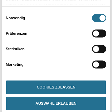
Umrechnungsfaktoren
haben oder die sie im Rahmen Ihrer Nutzung der Dienste
gesammelt haben.
Einwilligungsauswahl
Notwendig
Präferenzen
Statistiken
PRODUKTEIGENSCHAFTEN
Marketing
ZUSATZINFOS
GEFAHRENHINWEISE
COOKIES ZULASSEN
DATENBLÄTTER
AUSWAHL ERLAUBEN
SPEZIFIKATIONEN