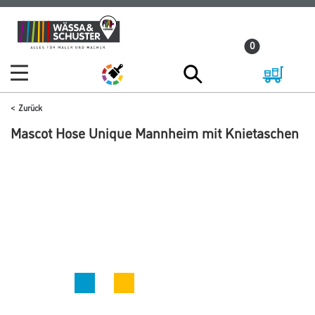
Zum
Zum
Inhalt
Navigationsmenü
0
springen
springen
Zurück
Mascot Hose Unique Mannheim mit Knietaschen