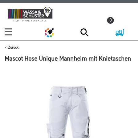
Zum
Zum
Inhalt
Navigationsmenü
0
springen
springen
Zurück
Mascot Hose Unique Mannheim mit Knietaschen