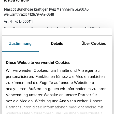
Mascot Bundhose kräftiger Twill Mannheim Gr.90C46
weiß/anthrazit #12679-442-0618
Art-Nr.:
4315-000111
Super Passform mit ergonomisch geformten Beinen und keilförmigen
Einsätzen an der Beininnenseite und im Schritt (mit extra
Verstärkung). Strapazierfähige, dreifache Kappnähte an den Beinen und
im Schritt verlängern die Lebensdauer des Produktes.
Zustimmung
Details
Über Cookies
Handytasche in der rechten Vordertasche integriert. Mit CORDURA-
Gewebe verstärkte Knietaschen, Eingriff zum Knieschutz von oben
und Patte, damit sich kein Schmutz sammelt. Verbesserte Sichtbarkeit für
das Umfeld mit Hilfe von Reflexeffekten. Zertifiziert
Diese Webseite verwendet Cookies
für die Verwendung zusammen mit dem MASCOT-Kniepolstertyp SHORT
oder LONG, da die Kniepolstertasche höhenverstellbar ist.
Wir verwenden Cookies, um Inhalte und Anzeigen zu
personalisieren, Funktionen für soziale Medien anbieten
Größe
zu können und die Zugriffe auf unsere Website zu
analysieren. Außerdem geben wir Informationen zu Ihrer
Verwendung unserer Website an unsere Partner für
Farbtonbezeichnung
soziale Medien, Werbung und Analysen weiter. Unsere
Partner führen diese Informationen möglicherweise mit
weiteren Daten zusammen, die Sie ihnen bereitgestellt