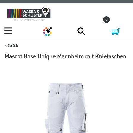
Zum
Zum
Inhalt
Navigationsmenü
0
springen
springen
Zurück
Mascot Hose Unique Mannheim mit Knietaschen