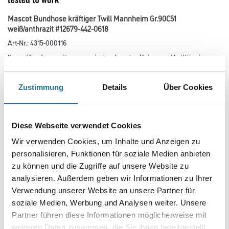
Mascot Bundhose kräftiger Twill Mannheim Gr.90C51
weiß/anthrazit #12679-442-0618
Art-Nr.:
4315-000116
Super Passform mit ergonomisch geformten Beinen und keilförmigen
Einsätzen an der Beininnenseite und im Schritt (mit extra
Verstärkung). Strapazierfähige, dreifache Kappnähte an den Beinen und
im Schritt verlängern die Lebensdauer des Produktes.
Zustimmung
Details
Über Cookies
Handytasche in der rechten Vordertasche integriert. Mit CORDURA-
Gewebe verstärkte Knietaschen, Eingriff zum Knieschutz von oben
und Patte, damit sich kein Schmutz sammelt. Verbesserte Sichtbarkeit für
das Umfeld mit Hilfe von Reflexeffekten. Zertifiziert
Diese Webseite verwendet Cookies
für die Verwendung zusammen mit dem MASCOT-Kniepolstertyp SHORT
oder LONG, da die Kniepolstertasche höhenverstellbar ist.
Wir verwenden Cookies, um Inhalte und Anzeigen zu
personalisieren, Funktionen für soziale Medien anbieten
Größe
zu können und die Zugriffe auf unsere Website zu
analysieren. Außerdem geben wir Informationen zu Ihrer
Verwendung unserer Website an unsere Partner für
Farbtonbezeichnung
soziale Medien, Werbung und Analysen weiter. Unsere
Partner führen diese Informationen möglicherweise mit
weiteren Daten zusammen, die Sie ihnen bereitgestellt