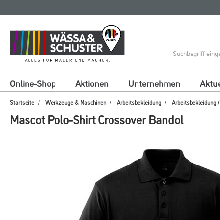
Zum
Zum
Inhalt
Navigationsmenü
springen
springen
Online-Shop
Aktionen
Unternehmen
Aktue
Startseite
Werkzeuge & Maschinen
Arbeitsbekleidung
Arbeitsbekleidung 
Mascot Polo-Shirt Crossover Bandol