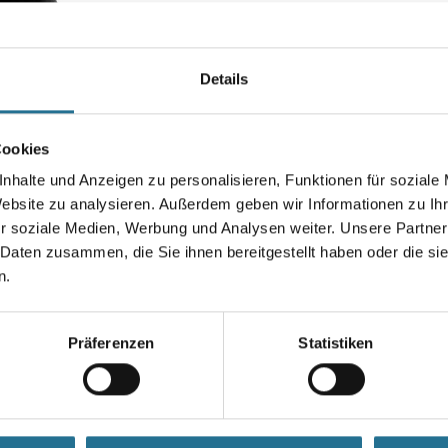
Art-Nr.:
4315-002965
Moderne, körpernahe Passform
weichem, gepolstertem Materi
Details
verdeckt, so dass diese nicht
Ärmeln.
Cookies
Größe
nhalte und Anzeigen zu personalisieren, Funktionen für soziale
Website zu analysieren. Außerdem geben wir Informationen zu I
r soziale Medien, Werbung und Analysen weiter. Unsere Partner
 Daten zusammen, die Sie ihnen bereitgestellt haben oder die s
Umrechnungsfaktoren
n.
Präferenzen
Statistiken