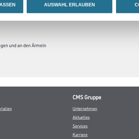
LASSEN
AUSWAHL ERLAUBEN
C
SATZINFOS
GEFAHRENHINWEISE
DAT
agen und an den Ärmeln
CMS Gruppe
rialien
Unternehmen
Aktuelles
Services
Karriere