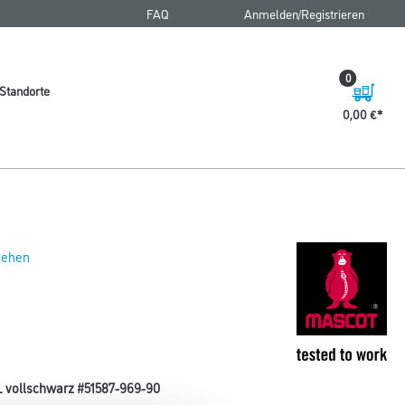
FAQ
Anmelden/Registrieren
0
Standorte
0,00 €
 sehen
L vollschwarz #51587-969-90