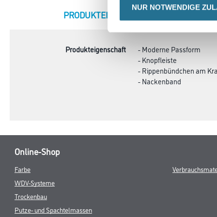
NUR NOTWENDIGE ZU
CURRENT
PRODUKTEIGENSCHAFTEN
ZU
TAB:
Produkteigenschaft
- Moderne Passform
- Knopfleiste
- Rippenbündchen am Kr
- Nackenband
Online-Shop
Farbe
Verbrauchsmate
WDV-Systeme
Trockenbau
Putze- und Spachtelmassen