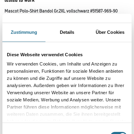
Mascot Polo-Shirt Bandol Gr.2XL vollschwarz #51587-969-90
Art-Nr.:
4315-002966
Moderne, körpernahe Passform mit viel Bewegungsfreiheit. Die Nähte im
Zustimmung
Details
Über Cookies
Nacken sind mit einem weichem, gepolstertem Material
verdeckt, so dass diese nicht stören. Kragen mit Rippenbündchen.
Rippenbündchen an den Ärmeln.
Diese Webseite verwendet Cookies
Größe
Wir verwenden Cookies, um Inhalte und Anzeigen zu
personalisieren, Funktionen für soziale Medien anbieten
zu können und die Zugriffe auf unsere Website zu
Farbtonbezeichnung
analysieren. Außerdem geben wir Informationen zu Ihrer
Verwendung unserer Website an unsere Partner für
soziale Medien, Werbung und Analysen weiter. Unsere
Partner führen diese Informationen möglicherweise mit
Umrechnungsfaktoren
weiteren Daten zusammen, die Sie ihnen bereitgestellt
haben oder die sie im Rahmen Ihrer Nutzung der Dienste
gesammelt haben.
Einwilligungsauswahl