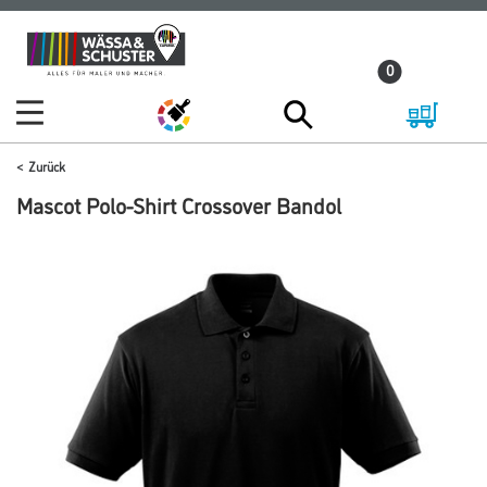
Zum
Zum
Inhalt
Navigationsmenü
0
springen
springen
Zurück
Mascot Polo-Shirt Crossover Bandol