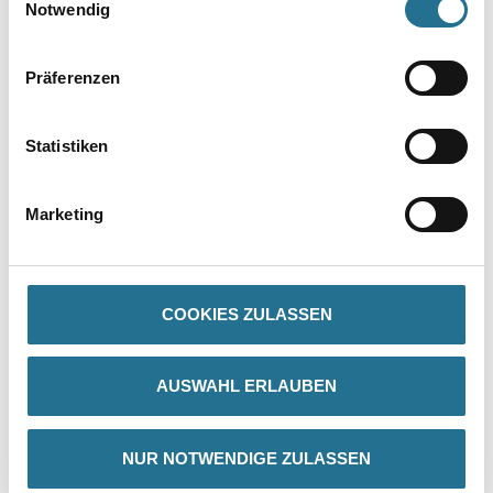
Notwendig
Präferenzen
Statistiken
PRODUKTEIGENSCHAFTEN
Marketing
Produkteigenschaft
- Moderne Passform
- Knopfleiste
- Rippenbündchen am Kragen und an den Ärmeln
COOKIES ZULASSEN
- Nackenband
AUSWAHL ERLAUBEN
ZUSATZINFOS
NUR NOTWENDIGE ZULASSEN
GEFAHRENHINWEISE