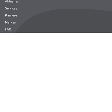
Aktuelles
Services
Karriere
Marken
FAQ
Rechtliches
AGB
Nutzungsbedingungen
Logistik- und Servicepreisliste
Impressum
Datenschutz
Integrität
Kontakt
Follow Us