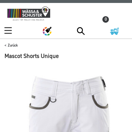
Zum
Zum
Inhalt
Navigationsmenü
0
springen
springen
Zurück
Mascot Shorts Unique