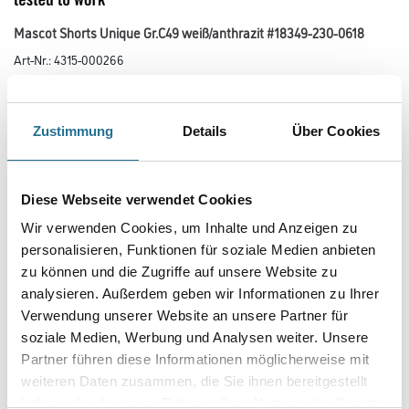
Mascot Shorts Unique Gr.C49 weiß/anthrazit #18349-230-0618
Art-Nr.:
4315-000266
Leichtes Material, besonders geeignet für warme Umgebungen.
Strapazierfähige, dreifache Kappnähte an den Beinen und im Schritt
verlängern die Lebensdauer des Produktes. Die niedrige Taille mit
Zustimmung
Details
Über Cookies
formgeschnittenem Bund sorgt dafür, dass die Hose alle
Bewegungen des Körpers mitmacht. Leichter Zugang zum Tascheninhalt
durch spezielles Design der Vordertaschen. Schräge, geräumige
Schenkeltasche mit leicht zugänglicher Handytasche. Verstärkungen an
den Gesäßtaschen und der Zollstocktasche.
Diese Webseite verwendet Cookies
Wir verwenden Cookies, um Inhalte und Anzeigen zu
Größe
personalisieren, Funktionen für soziale Medien anbieten
zu können und die Zugriffe auf unsere Website zu
analysieren. Außerdem geben wir Informationen zu Ihrer
Farbtonbezeichnung
Verwendung unserer Website an unsere Partner für
soziale Medien, Werbung und Analysen weiter. Unsere
Partner führen diese Informationen möglicherweise mit
weiteren Daten zusammen, die Sie ihnen bereitgestellt
haben oder die sie im Rahmen Ihrer Nutzung der Dienste