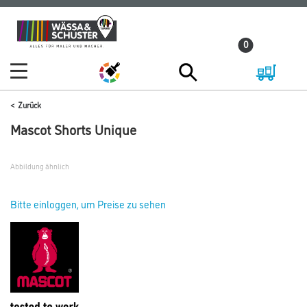
Zum
Zum
Inhalt
Navigationsmenü
0
springen
springen
Zurück
Mascot Shorts Unique
Abbildung ähnlich
Bitte einloggen, um Preise zu sehen