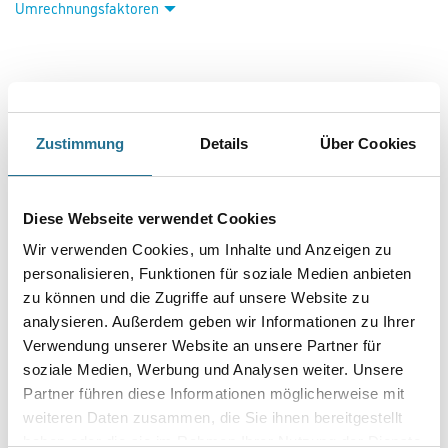
Umrechnungsfaktoren
Zustimmung
Details
Über Cookies
Diese Webseite verwendet Cookies
PRODUKTEIGENSCHAFTEN
Wir verwenden Cookies, um Inhalte und Anzeigen zu
personalisieren, Funktionen für soziale Medien anbieten
Produkteigenschaft
zu können und die Zugriffe auf unsere Website zu
- Zweifarbig
analysieren. Außerdem geben wir Informationen zu Ihrer
- Leichte Qualität
- Dreifache Kappnähte an den Beinen und im Schritt
Verwendung unserer Website an unsere Partner für
- Niedrige Taille und formgeschnittener Bund
soziale Medien, Werbung und Analysen weiter. Unsere
- Gürtelschlaufen
Partner führen diese Informationen möglicherweise mit
- D-Ring
- Hosenschlitz mit Reißverschluss
weiteren Daten zusammen, die Sie ihnen bereitgestellt
- Werkzeugschlaufe am Bund
haben oder die sie im Rahmen Ihrer Nutzung der Dienste