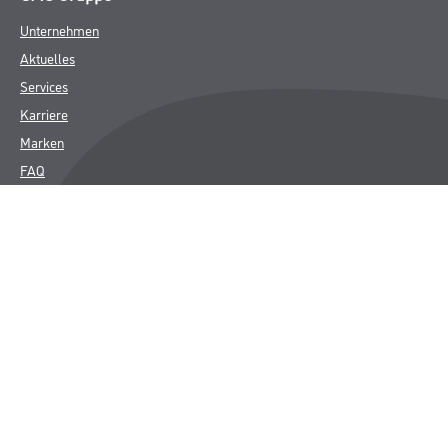
Unternehmen
Aktuelles
Services
Karriere
Marken
FAQ
Rechtliches
AGB
Nutzungsbedingungen
Logistik- und Servicepreisliste
Impressum
Datenschutz
Integrität
Kontakt