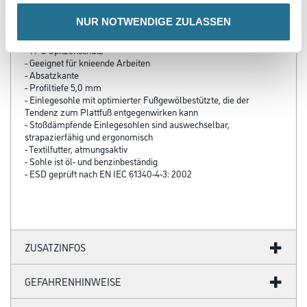
Komfortschaum
- Stoßabsorbierende, weiche und flexible Zweikomponentensohle
NUR NOTWENDIGE ZULASSEN
aus PU/PU
- Non-Marking Laufsohle färbt nicht ab
- TPU Spitzenschutz
- Geeignet für knieende Arbeiten
- Absatzkante
- Profiltiefe 5,0 mm
- Einlegesohle mit optimierter Fußgewölbestützte, die der
Tendenz zum Plattfuß entgegenwirken kann
- Stoßdämpfende Einlegesohlen sind auswechselbar,
strapazierfähig und ergonomisch
- Textilfutter, atmungsaktiv
- Sohle ist öl- und benzinbeständig
- ESD geprüft nach EN IEC 61340-4-3: 2002
ZUSATZINFOS
GEFAHRENHINWEISE