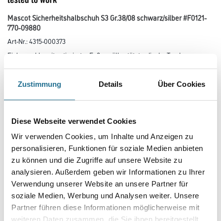
Mascot Sicherheitshalbschuh S3 Gr.38/08 schwarz/silber #F0121-
770-09880
Art-Nr.:
4315-000373
Einlegesohle mit optimierter Fußgewölbestützte, die der Tendenz zum
Plattfuß entgegenwirken kann. Der vordere Teil des Schuhs
lässt sich mit dem Fuß äußerst flexibel beugen. Die Zehenschutzkappe ist
aus Komposit und somit frei von Metallen. Komposit
Zustimmung
Details
Über Cookies
leitet weder Kälte noch Hitze und Zehenschutzkappen aus Komposit
bieten daher extra Komfort sowohl in warmen als auch in kalten
Umgebungen. Durch das stabilisierende, MASCOT-patentierte
Multifunktionsgelenk auch besonders gut für das Arbeiten auf unebenem
Diese Webseite verwendet Cookies
Untergrund und auf Leitern geeignet. Stoßabsorbierende, weiche und
flexible Zweikomponentensohle aus PU/PU. ESD geprüft.
Wir verwenden Cookies, um Inhalte und Anzeigen zu
personalisieren, Funktionen für soziale Medien anbieten
Größe
zu können und die Zugriffe auf unsere Website zu
analysieren. Außerdem geben wir Informationen zu Ihrer
Verwendung unserer Website an unsere Partner für
Farbtonbezeichnung
soziale Medien, Werbung und Analysen weiter. Unsere
Partner führen diese Informationen möglicherweise mit
weiteren Daten zusammen, die Sie ihnen bereitgestellt