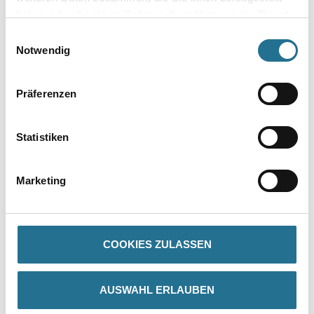
haben oder die sie im Rahmen Ihrer Nutzung der Dienste
gesammelt haben.
Einwilligungsauswahl
Umrechnungsfaktoren
Notwendig
Präferenzen
Statistiken
Marketing
PRODUKTEIGENSCHAFTEN
Produkteigenschaft
COOKIES ZULASSEN
- Metallfrei
- Schnürung
- Zehenschutzkappe aus Komposit
- Nageldurchtrittschutz aus Spezialtextil
AUSWAHL ERLAUBEN
- Mit stabilisierendem Multifunktionsgelenk mit integriertem