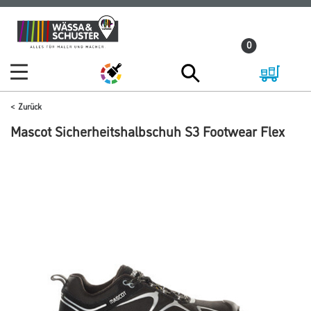
Zum
Zum
Inhalt
Navigationsmenü
0
springen
springen
Zurück
Mascot Sicherheitshalbschuh S3 Footwear Flex