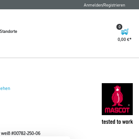
Anmelden/Registrieren
0
Standorte
0,00 €
 sehen
E weiß #00782-250-06