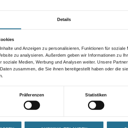
Art-Nr.:
4315-000004
Gekämmte Baumwolle absorbier
Rippenbündchen am Halsaussc
Details
im Nacken sind mit einem weic
Größe
Cookies
nhalte und Anzeigen zu personalisieren, Funktionen für soziale
Website zu analysieren. Außerdem geben wir Informationen zu I
r soziale Medien, Werbung und Analysen weiter. Unsere Partner
 Daten zusammen, die Sie ihnen bereitgestellt haben oder die s
Umrechnungsfaktoren
n.
Präferenzen
Statistiken